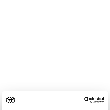
HARRIER 2025.06～
取扱説明書
マルチメディア
ETC の利用
道路事業者からのお願い
道路事業者からのお願い
メニュー
はじめに
乗車前のご注意
ご利用の条件
ETC カードの有効期限のご注意