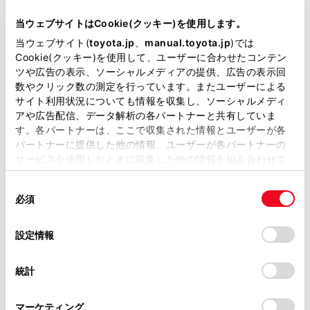
当サイトには、全ての取扱説明書及び補足資料、正誤表等
ETC カードの保管上のご注意
が掲載されているわけではありません。
当ウェブサイトはCookie(クッキー)を使用します。
掲載している取扱説明書はお客様の年式に合致しない場合
当ウェブサイト(
toyota.jp
、
manual.toyota.jp
)では
ETC 車線通行時のご注意
があります。
Cookie(クッキー)を使用して、ユーザーに合わせたコンテン
ツや広告の表示、ソーシャルメディアの提供、広告の表示回
取扱説明書は、弊社が著作権その他の知的財産権を保有し
もしも、開閉バーが開かなかったら……
数やクリック数の測定を行っています。またユーザーによる
ます。弊社の許可なく、取扱説明書の一部または全部を、
サイト利用状況についても情報を収集し、ソーシャルメディ
複製、複写、改変もしくは配信等することはできません。
アや広告配信、データ解析の各パートナーと共有していま
車載器の再セットアップ
す。各パートナーは、ここで収集された情報とユーザーが各
当サイトの利用、または利用できなかったことにより万一
パートナーに提供した他の情報、ユーザーが各パートナーの
損害が生じても、弊社は一切責任を負いません。
サービスを使用したときに収集した他の情報を組み合わせて
車載器管理番号に関するお願い
掲載内容は予告なく変更、またはサービスを中止すること
使用することがあります。当ウェブサイトの使用を続行する
があります。
同
とCookie(クッキー)に同意したこととなります。
必須
障害者割引制度におけるETC 利用について
意
当サイト（取扱説明書）では、利便性向上のためにお客様
の
「すべてのCookieを許可」をクリックすることで、お客様の
の閲覧履歴、検索履歴を保持しています。削除を希望され
選
デバイスにすべてのCookie(クッキー)が保存されることに同
設定情報
ETCセキュリティ規格の変更について
る方は、当社のお客様相談窓口（0800-700-7700）までご
択
意したことになります。Cookie(クッキー)のオプトアウト、
連絡ください。
設定の変更、同意を撤回したりするにあたっては、当社の
統計
「
Cookie（クッキー）情報の取り扱いについて
お車に関するお問い合わせ・ご相談は
」をご覧くだ
さい。
https://toyota.jp/faq/?
マーケティング
site_domain=default#otoiawase
までお願いします。