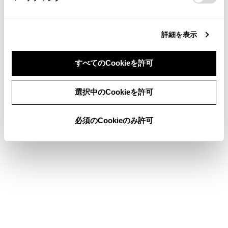
合わせて見られているページ
詳細を表示
ETC2.0ユニットの使い方
すべてのCookieを許可
お問合せ先一覧
同意しない
同意する
ETC画面の操作
選択中のCookieを許可
必須のCookieのみ許可
このページは役に立ちましたか？
はい
いいえ