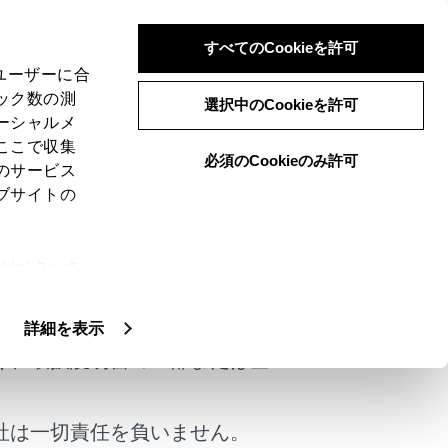
すべてのCookieを許可
、ユーザーに合
ック数の測
選択中のCookieを許可
ーシャルメ
ここで収集
必須のCookieのみ許可
のサービス
ブサイトの
ie(クッキ
けではありません。
、設定の変
扱いについ
詳細を表示
く、取扱説明書の一部または全
社は一切責任を負いません。