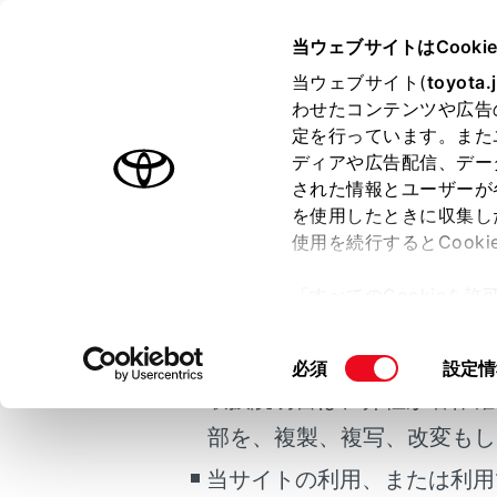
HARRIER 2025.06～
取扱説明
当ウェブサイトはCooki
マルチメディア
当ウェブサイト(
toyota.
ホーム
わせたコンテンツや広告
地図を
定を行っています。また
はじめに
ディアや広告配信、デー
された情報とユーザーが
安全・安心のために
メニュー
を使用したときに収集し
ご利用の条件
走行に関する情報表示
使用を続行するとCook
運転する前に
「すべてのCookieを
運転
地図更新
当サイトには、全ての取扱説
ー)が保存されることに同
室内装備・機能
更、同意を撤回したりす
掲載している取扱説明書はお
同
必須
設定情
マルチメディア
て
」をご覧ください。
通信によ
意
取扱説明書は、弊社が著作権
お手入れのしかた
の
部を、複製、複写、改変もし
万一の場合には
USB メ
選
択
当サイトの利用、または利用
車両情報