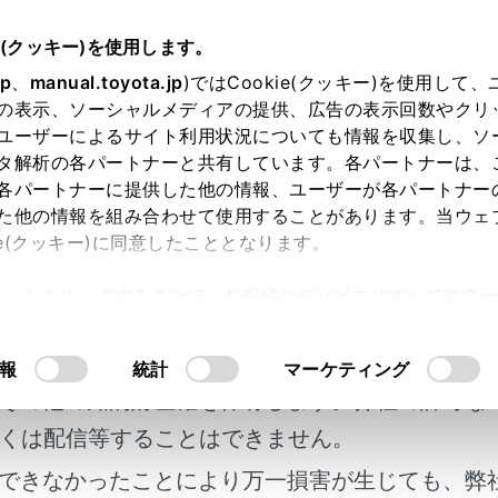
書
e(クッキー)を使用します。
ナビゲーション
地図データの更新
jp
、
manual.toyota.jp
)ではCookie(クッキー)を使用して
の表示、ソーシャルメディアの提供、広告の表示回数やクリ
更新する
ユーザーによるサイト利用状況についても情報を収集し、ソ
タ解析の各パートナーと共有しています。各パートナーは、
各パートナーに提供した他の情報、ユーザーが各パートナー
た他の情報を組み合わせて使用することがあります。当ウェ
ie(クッキー)に同意したこととなります。
許可」をクリックすることで、お客様のデバイスにすべてのCook
画面の使い方
明書及び補足資料、正誤表等が掲載されているわ
意したことになります。Cookie(クッキー)のオプトアウト
るにあたっては、当社の「
Cookie（クッキー）情報の取り
客様の年式に合致しない場合があります。
報
統計
マーケティング
る更新
その他の知的財産権を保有します。弊社の許可な
くは配信等することはできません。
モリー（パソコン）で更新
できなかったことにより万一損害が生じても、弊