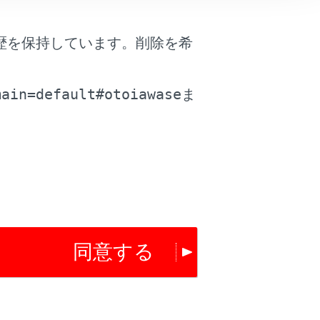
歴を保持しています。削除を希
。
は役に立ちましたか？
main=default#otoiawase
ま
はい
いいえ
同意する