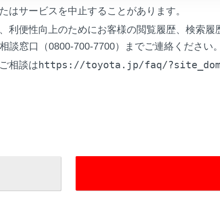
ート（入口・出口／精算用）の通過について
たはサービスを中止することがあります。
、利便性向上のためにお客様の閲覧履歴、検索履
を確認する
窓口（0800-700-7700）までご連絡ください
https://toyota.jp/faq/?site_do
ご相談は
整する
ップ情報を確認する
れているページ
このページ
らのお願い
覧