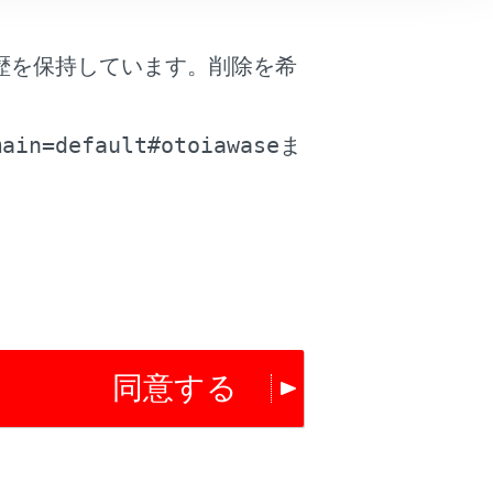
歴を保持しています。削除を希
。
main=default#otoiawase
ま
同意する
は役に立ちましたか？
はい
いいえ