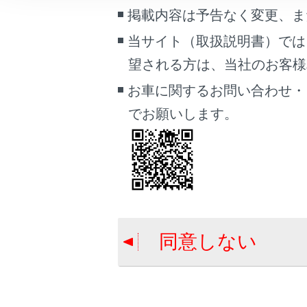
ETCゲ
こんなときは
掲載内容は予告なく変更、ま
当サイト（取扱説明書）では
ブックマーク
利用履歴
望される方は、当社のお客様相談
あとで読む
お車に関するお問い合わせ・
音量を調
PDFで見る
でお願いします。
車両
セットア
マルチメディア
画面表示設定
個人情報の取扱いについて
サイト利用について
同意しない
合わせて見ら
お問い合わせ
道路事業者か
お問合せ先一