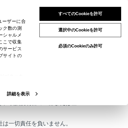
すべてのCookieを許可
、ユーザーに合
ック数の測
選択中のCookieを許可
ーシャルメ
ここで収集
必須のCookieのみ許可
のサービス
ブサイトの
ie(クッキ
けではありません。
、設定の変
扱いについ
詳細を表示
く、取扱説明書の一部または全
社は一切責任を負いません。