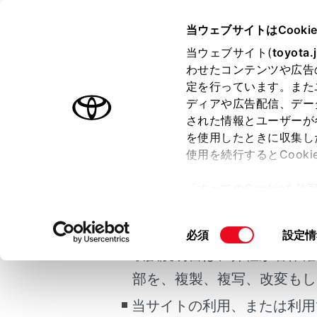
HARRIER 2025.06～
取扱説明
当ウェブサイトはCooki
マルチメディア
当ウェブサイト(
toyota.
ホーム
わせたコンテンツや広告
ETC2
定を行っています。また
はじめに
ディアや広告配信、デー
された情報とユーザーが
安全・安心のために
メニュー
を使用したときに収集し
ご利用の条件
走行に関する情報表示
使用を続行するとCook
運転する前に
「すべてのCookieを
運転
ETC2.0
当サイトには、全ての取扱説
ー)が保存されることに同
室内装備・機能
更、同意を撤回したりす
掲載している取扱説明書はお
同
必須
設定情
マルチメディア
て
」をご覧ください。
ETC カ
意
取扱説明書は、弊社が著作権
お手入れのしかた
の
部を、複製、複写、改変もし
万一の場合には
ETC カ
選
択
当サイトの利用、または利用
車両情報