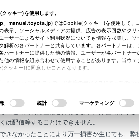
書
e(クッキー)を使用します。
ETC の利用
ETC の操作
jp
、
manual.toyota.jp
)ではCookie(クッキー)を使用して
の表示、ソーシャルメディアの提供、広告の表示回数やクリ
.0ユニットの使い方
ユーザーによるサイト利用状況についても情報を収集し、ソ
タ解析の各パートナーと共有しています。各パートナーは、
各パートナーに提供した他の情報、ユーザーが各パートナー
た他の情報を組み合わせて使用することがあります。当ウェ
ie(クッキー)に同意したこととなります。
許可」をクリックすることで、お客様のデバイスにすべてのCook
 ユニットについて
明書及び補足資料、正誤表等が掲載されているわ
意したことになります。Cookie(クッキー)のオプトアウト
るにあたっては、当社の「
Cookie（クッキー）情報の取り
客様の年式に合致しない場合があります。
報
統計
マーケティング
ードを挿入する
その他の知的財産権を保有します。弊社の許可な
くは配信等することはできません。
ードを抜く
できなかったことにより万一損害が生じても、弊