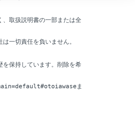
く、取扱説明書の一部または全
社は一切責任を負いません。
歴を保持しています。削除を希
。
が表示されます。
main=default#otoiawase
ま