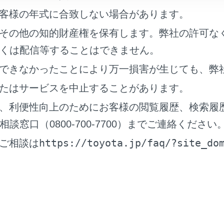
客様の年式に合致しない場合があります。
その他の知的財産権を保有します。弊社の許可な
くは配信等することはできません。
の表示／非表示を切りかえることができます。
できなかったことにより万一損害が生じても、弊
の表示／非表示を切りかえることができます。
たはサービスを中止することがあります。
、利便性向上のためにお客様の閲覧履歴、検索履
経路（軌跡）の表示／非表示を切りかえることができます。
窓口（0800-700-7700）までご連絡ください
切りかえるときは、蓄積情報を消去するか確認のポップアップ
https://toyota.jp/faq/?site_do
ご相談は
エコドライブ情報‍]
コドライブの表示／非表示を切りかえることができます。
イウェイモード）について