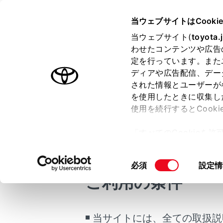
HARRIER 2025.06～
取扱説明
当ウェブサイトはCooki
マルチメディア
当ウェブサイト(
toyota.
ホーム
わせたコンテンツや広告
地図表
定を行っています。また
はじめに
ディアや広告配信、デー
された情報とユーザーが
安全・安心のために
を使用したときに収集し
走行に関する情報表示
使用を続行するとCook
運転する前に
交通情報など
「すべてのCookieを
運転
地図画面
ー)が保存されることに同
室内装備・機能
[‍地図表示‍]
更、同意を撤回したりす
同
必須
設定情
マルチメディア
て
」をご覧ください。
意
ご利用の条件
お手入れのしかた
の
万一の場合には
選
択
車両情報
当サイトには、全ての取扱説