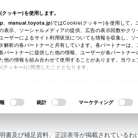
書
e(クッキー)を使用します。
ナビゲーション
地図の情報について
jp
、
manual.toyota.jp
)ではCookie(クッキー)を使用して
の表示、ソーシャルメディアの提供、広告の表示回数やクリ
示設定
ユーザーによるサイト利用状況についても情報を収集し、ソ
タ解析の各パートナーと共有しています。各パートナーは、
各パートナーに提供した他の情報、ユーザーが各パートナー
た他の情報を組み合わせて使用することがあります。当ウェ
ie(クッキー)に同意したこととなります。
の地図上に表示する情報を設定することができます。
許可」をクリックすることで、お客様のデバイスにすべてのCook
上の
[‍
‍]
にタッチします。
意したことになります。Cookie(クッキー)のオプトアウト
にタッチします。
るにあたっては、当社の「
Cookie（クッキー）情報の取り
報
統計
マーケティング
明書及び補足資料、正誤表等が掲載されているわ