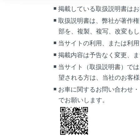
こんなときは
掲載している取扱説明書はお
取扱説明書は、弊社が著作権
[‍交通情報‍]
ブックマーク
あとで読む
部を、複製、複写、改変もし
交通情報
[‍高速略図‍]
当サイトの利用、または利用
PDFで見る
高速略図
車両
掲載内容は予告なく変更、ま
マルチメディア
[‍走行軌跡‍]
当サイト（取扱説明書）では
走行した
望される方は、当社のお客様相談
画面表示設定
非表示に
お車に関するお問い合わせ・
個人情報の取扱いについて
[‍先読み
でお願いします。
サイト利用について
先読みエ
お問い合わせ
関連リンク
高速略図（ハ