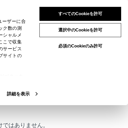
すべてのCookieを許可
、ユーザーに合
ック数の測
選択中のCookieを許可
ーシャルメ
ここで収集
必須のCookieのみ許可
のサービス
ブサイトの
ie(クッキ
、設定の変
扱いについ
詳細を表示
けではありません。