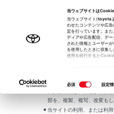
HARRIER 2025.06～
取扱説明
当ウェブサイトはCooki
マルチメディア
当ウェブサイト(
toyota.
ホーム
わせたコンテンツや広告
T-Co
定を行っています。また
はじめに
ディアや広告配信、デー
された情報とユーザーが
安全・安心のために
メニュー
を使用したときに収集し
ご利用の条件
走行に関する情報表示
使用を続行するとCook
運転する前に
お車を手放す場
「すべてのCookieを
運転
当サイトには、全ての取扱説
ー)が保存されることに同
室内装備・機能
更、同意を撤回したりす
お車を手
掲載している取扱説明書はお
同
必須
設定情
マルチメディア
て
」をご覧ください。
意
取扱説明書は、弊社が著作権
お手入れのしかた
マルチメ
の
部を、複製、複写、改変もし
万一の場合には
選
択
当サイトの利用、または利用
車両情報