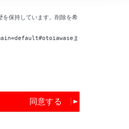
歴を保持しています。削除を希
は役に立ちましたか？
。
main=default#otoiawase
ま
はい
いいえ
同意する