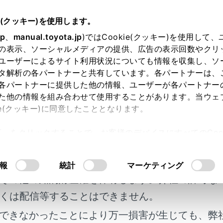
書
e(クッキー)を使用します。
T-Connect
T-Connectの利用手続き
jp
、
manual.toyota.jp
)ではCookie(クッキー)を使用して
の表示、ソーシャルメディアの提供、広告の表示回数やクリ
nnectを解約する
ユーザーによるサイト利用状況についても情報を収集し、ソ
タ解析の各パートナーと共有しています。各パートナーは、
各パートナーに提供した他の情報、ユーザーが各パートナー
た他の情報を組み合わせて使用することがあります。当ウェ
ie(クッキー)に同意したこととなります。
合など、T-Connectを解約する際はマルチメディアシステ
許可」をクリックすることで、お客様のデバイスにすべてのCook
明書及び補足資料、正誤表等が掲載されているわ
意したことになります。Cookie(クッキー)のオプトアウト
るにあたっては、当社の「
Cookie（クッキー）情報の取り
放す前に
客様の年式に合致しない場合があります。
報
統計
マーケティング
その他の知的財産権を保有します。弊社の許可な
ディアシステムから解約する
くは配信等することはできません。
できなかったことにより万一損害が生じても、弊