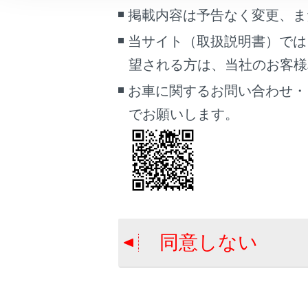
こんなときは
掲載内容は予告なく変更、ま
当サイト（取扱説明書）では
ブックマーク
合わせて見ら
望される方は、当社のお客様相談
あとで読む
データ通信に
お車に関するお問い合わせ・
PDFで見る
T-Connect
でお願いします。
車両
Webブラウザ
マルチメディア
画面表示設定
個人情報の取扱いについて
サイト利用について
同意しない
お問い合わせ