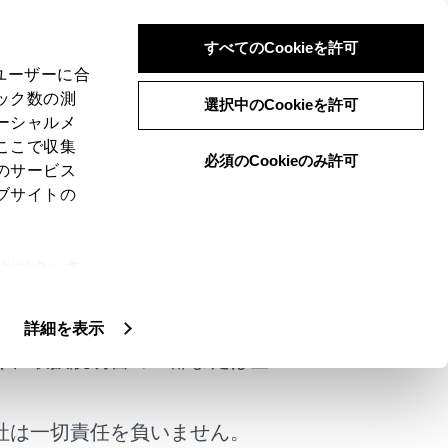
すべてのCookieを許可
、ユーザーに合
ック数の測
選択中のCookieを許可
ーシャルメ
ここで収集
必須のCookieのみ許可
のサービス
ブサイトの
ムから行うことができます。
ie(クッキ
けではありません。
、設定の変
扱いについ
詳細を表示
く、取扱説明書の一部または全
社は一切責任を負いません。