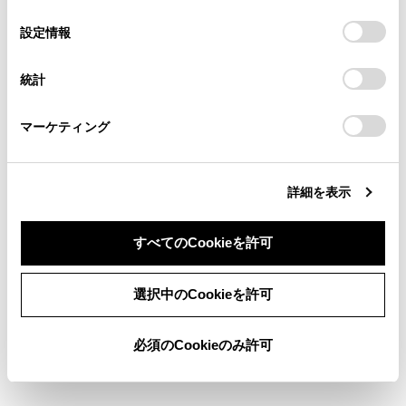
の
「すべてのCookieを許可」をクリックすることで、お客様の
の閲覧履歴、検索履歴を保持しています。削除を希望され
選
デバイスにすべてのCookie(クッキー)が保存されることに同
設定情報
る方は、当社のお客様相談窓口（0800-700-7700）までご
択
意したことになります。Cookie(クッキー)のオプトアウト、
連絡ください。
設定の変更、同意を撤回したりするにあたっては、当社の
統計
「
Cookie（クッキー）情報の取り扱いについて
お車に関するお問い合わせ・ご相談は
」をご覧くだ
さい。
https://toyota.jp/faq/?
80
エンジンスイッチ
マーケティング
site_domain=default#otoiawase
までお願いします。
ACCまたはON時／
アンテナの接続が
詳細を表示
知識
すべてのCookieを許可
以下の設定にした場合は、エラーが発生しても
同意しない
同意する
選択中のCookieを許可
音声案内は出力されません。ETC2.0ユニット
からブザー音のみが出力されます。
必須のCookieのみ許可
ETCの設定画面で、音声設定の
[‍ETC 料金／
情報通知‍]
を「OFF」に設定したとき
音設定画面で、「システム音量」を「0」に設