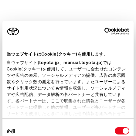
ご利用の条件
06
料金所通過時／高
当サイトには、全ての取扱説明書及び補足資料、正誤表等
ETC2.0ユニット
が掲載されているわけではありません。
当ウェブサイトはCookie(クッキー)を使用します。
処理エラー
掲載している取扱説明書はお客様の年式に合致しない場合
当ウェブサイト(
toyota.jp
、
manual.toyota.jp
)では
があります。
Cookie(クッキー)を使用して、ユーザーに合わせたコンテン
07
料金所通過時／高
ツや広告の表示、ソーシャルメディアの提供、広告の表示回
取扱説明書は、弊社が著作権その他の知的財産権を保有し
ETC2.0ユニット
数やクリック数の測定を行っています。またユーザーによる
ます。弊社の許可なく、取扱説明書の一部または全部を、
処理エラー
サイト利用状況についても情報を収集し、ソーシャルメディ
複製、複写、改変もしくは配信等することはできません。
アや広告配信、データ解析の各パートナーと共有していま
す。各パートナーは、ここで収集された情報とユーザーが各
当サイトの利用、または利用できなかったことにより万一
11
料金所通過時：
パートナーに提供した他の情報、ユーザーが各パートナーの
損害が生じても、弊社は一切責任を負いません。
サービスを使用したときに収集した他の情報を組み合わせて
ETC カードにデ
掲載内容は予告なく変更、またはサービスを中止すること
使用することがあります。当ウェブサイトの使用を続行する
があります。
同
とCookie(クッキー)に同意したこととなります。
必須
意
当サイト（取扱説明書）では、利便性向上のためにお客様