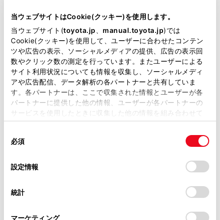
当サイトには、全ての取扱説明書及び補足資料、正誤表等
ETC カードの保管上のご注意
が掲載されているわけではありません。
当ウェブサイトはCookie(クッキー)を使用します。
掲載している取扱説明書はお客様の年式に合致しない場合
当ウェブサイト(
toyota.jp
、
manual.toyota.jp
)では
ETC 車線通行時のご注意
があります。
Cookie(クッキー)を使用して、ユーザーに合わせたコンテン
ツや広告の表示、ソーシャルメディアの提供、広告の表示回
取扱説明書は、弊社が著作権その他の知的財産権を保有し
もしも、開閉バーが開かなかったら……
数やクリック数の測定を行っています。またユーザーによる
ます。弊社の許可なく、取扱説明書の一部または全部を、
サイト利用状況についても情報を収集し、ソーシャルメディ
複製、複写、改変もしくは配信等することはできません。
アや広告配信、データ解析の各パートナーと共有していま
車載器の再セットアップ
す。各パートナーは、ここで収集された情報とユーザーが各
当サイトの利用、または利用できなかったことにより万一
パートナーに提供した他の情報、ユーザーが各パートナーの
損害が生じても、弊社は一切責任を負いません。
サービスを使用したときに収集した他の情報を組み合わせて
車載器管理番号に関するお願い
掲載内容は予告なく変更、またはサービスを中止すること
使用することがあります。当ウェブサイトの使用を続行する
があります。
同
とCookie(クッキー)に同意したこととなります。
必須
障害者割引制度におけるETC 利用について
意
当サイト（取扱説明書）では、利便性向上のためにお客様
の
「すべてのCookieを許可」をクリックすることで、お客様の
の閲覧履歴、検索履歴を保持しています。削除を希望され
選
デバイスにすべてのCookie(クッキー)が保存されることに同
設定情報
ETCセキュリティ規格の変更について
る方は、当社のお客様相談窓口（0800-700-7700）までご
択
意したことになります。Cookie(クッキー)のオプトアウト、
連絡ください。
設定の変更、同意を撤回したりするにあたっては、当社の
統計
「
Cookie（クッキー）情報の取り扱いについて
お車に関するお問い合わせ・ご相談は
」をご覧くだ
さい。
https://toyota.jp/faq/?
マーケティング
site_domain=default#otoiawase
までお願いします。