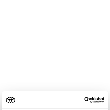
HARRIER 2025.06～
取扱説明書
マルチメディア
ETC の利用
道路事業者からのお願い
道路事業者からのお願い
メニュー
はじめに
乗車前のご注意
ご利用の条件
ETC カードの有効期限のご注意