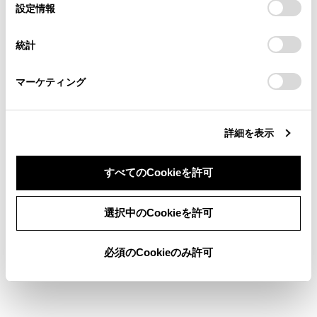
HDMIについての情報
選
デバイスにすべてのCookie(クッキー)が保存されることに同
設定情報
る方は、当社のお客様相談窓口（0800-700-7700）までご
択
意したことになります。Cookie(クッキー)のオプトアウト、
連絡ください。
設定の変更、同意を撤回したりするにあたっては、当社の
ドルビーについての情報
統計
「
Cookie（クッキー）情報の取り扱いについて
お車に関するお問い合わせ・ご相談は
」をご覧くだ
さい。
https://toyota.jp/faq/?
®
Wi-Fi
についての情報
マーケティング
site_domain=default#otoiawase
までお願いします。
文字情報の表示についての情報
詳細を表示
すべてのCookieを許可
同意しない
同意する
選択中のCookieを許可
合わせて見られているページ
必須のCookieのみ許可
認証・商標についての情報
付録