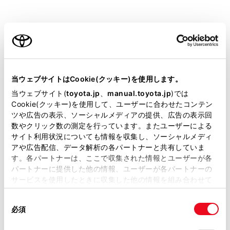
いての情報
ご利用の条件
iPhone/iPodについての情報
Apple CarPlayについての情報
当サイトには、全ての取扱説明書及び補足資料、正誤表等
が掲載されているわけではありません。
当ウェブサイトはCookie(クッキー)を使用します。
Android Autoについての情報
掲載している取扱説明書はお客様の年式に合致しない場合
当ウェブサイト(
toyota.jp
、
manual.toyota.jp
)では
があります。
Cookie(クッキー)を使用して、ユーザーに合わせたコンテン
ツや広告の表示、ソーシャルメディアの提供、広告の表示回
USBメモリーについての情報
取扱説明書は、弊社が著作権その他の知的財産権を保有し
数やクリック数の測定を行っています。またユーザーによる
ます。弊社の許可なく、取扱説明書の一部または全部を、
サイト利用状況についても情報を収集し、ソーシャルメディ
複製、複写、改変もしくは配信等することはできません。
アや広告配信、データ解析の各パートナーと共有していま
MP3/WMA/AACの仕様
す。各パートナーは、ここで収集された情報とユーザーが各
当サイトの利用、または利用できなかったことにより万一
パートナーに提供した他の情報、ユーザーが各パートナーの
損害が生じても、弊社は一切責任を負いません。
®
Bluetooth
についての情報
サービスを使用したときに収集した他の情報を組み合わせて
掲載内容は予告なく変更、またはサービスを中止すること
使用することがあります。当ウェブサイトの使用を続行する
があります。
同
とCookie(クッキー)に同意したこととなります。
®
Gracenote
についての情報
必須
意
当サイト（取扱説明書）では、利便性向上のためにお客様
の
「すべてのCookieを許可」をクリックすることで、お客様の
の閲覧履歴、検索履歴を保持しています。削除を希望され