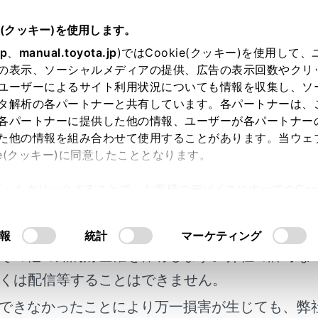
書
e(クッキー)を使用します。
T-Connect
T-Connectのサービス概要
jp
、
manual.toyota.jp
)ではCookie(クッキー)を使用して
の表示、ソーシャルメディアの提供、広告の表示回数やクリ
通信に関する留意事項
ユーザーによるサイト利用状況についても情報を収集し、ソ
タ解析の各パートナーと共有しています。各パートナーは、
各パートナーに提供した他の情報、ユーザーが各パートナー
た他の情報を組み合わせて使用することがあります。当ウェ
ie(クッキー)に同意したこととなります。
ctを利用するには、別途利用手続きをしていただく必要があります。
許可」をクリックすることで、お客様のデバイスにすべてのCook
明書及び補足資料、正誤表等が掲載されているわ
意したことになります。Cookie(クッキー)のオプトアウト
るにあたっては、当社の「
Cookie（クッキー）情報の取り
利用するため注意すること
客様の年式に合致しない場合があります。
報
統計
マーケティング
その他の知的財産権を保有します。弊社の許可な
について
くは配信等することはできません。
できなかったことにより万一損害が生じても、弊
ール（DCM）について