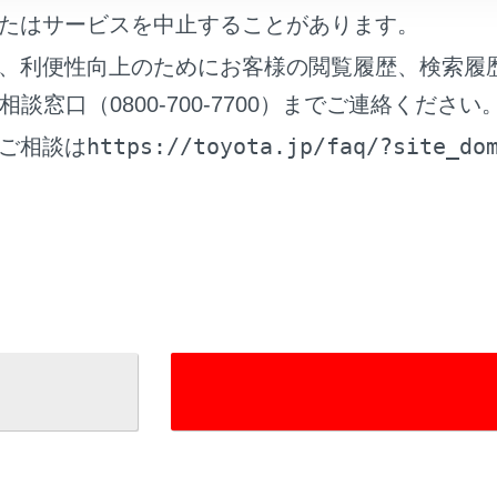
たはサービスを中止することがあります。
信時の留意事項
、利便性向上のためにお客様の閲覧履歴、検索履
窓口（0800-700-7700）までご連絡ください
https://toyota.jp/faq/?site_do
ご相談は
れているページ
このページ
を利用する
画面を操作する
を契約する