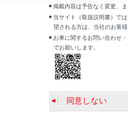
こんなときは
掲載内容は予告なく変更、ま
データ通
当サイト（取扱説明書）では
ブックマーク
望される方は、当社のお客様相談
あとで読む
お車に関するお問い合わせ・
PDFで見る
でお願いします。
車両
マルチメディア
合わせて見ら
T-Connect
画面表示設定
Webブラウザ
個人情報の取扱いについて
T-Connect
サイト利用について
同意しない
お問い合わせ