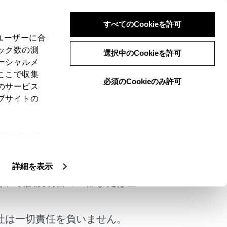
すべてのCookieを許可
、ユーザーに合
ック数の測
選択中のCookieを許可
ーシャルメ
ここで収集
必須のCookieのみ許可
のサービス
ブサイトの
ie(クッキ
けではありません。
、設定の変
扱いについ
詳細を表示
く、取扱説明書の一部または全
社は一切責任を負いません。