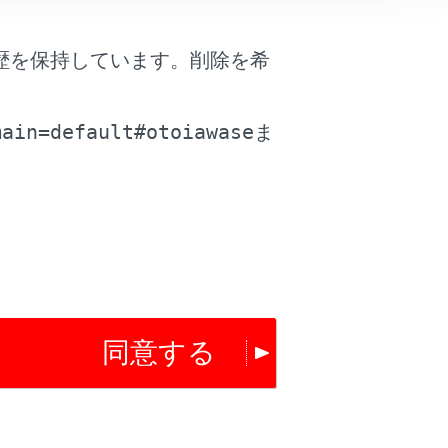
歴を保持しています。削除を希
。
main=default#otoiawase
ま
は役に立ちましたか？
はい
いいえ
同意する