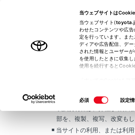
HARRIER 2025.06～
取扱説明
当ウェブサイトはCooki
マルチメディア
当ウェブサイト(
toyota.
ホーム
わせたコンテンツや広告
データ
定を行っています。また
はじめに
ディアや広告配信、デー
された情報とユーザーが
安全・安心のために
メニュー
を使用したときに収集し
ご利用の条件
走行に関する情報表示
使用を続行するとCook
運転する前に
T-Conne
「すべてのCookieを
運転
当サイトには、全ての取扱説
ー)が保存されることに同
室内装備・機能
更、同意を撤回したりす
安全にご
掲載している取扱説明書はお
同
必須
設定情
マルチメディア
て
」をご覧ください。
意
取扱説明書は、弊社が著作権
お手入れのしかた
通信機器
の
部を、複製、複写、改変もし
万一の場合には
選
択
当サイトの利用、または利用
車両情報
通信モジュ