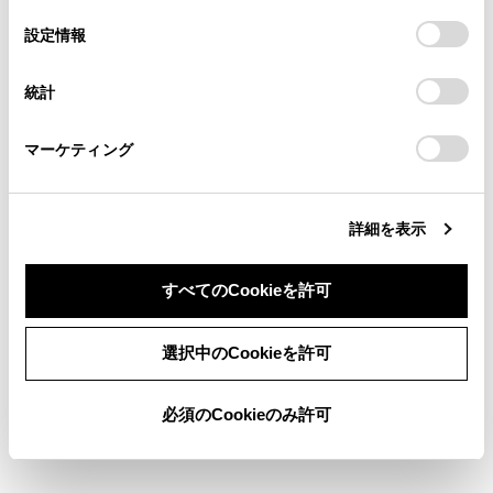
の
「すべてのCookieを許可」をクリックすることで、お客様の
の閲覧履歴、検索履歴を保持しています。削除を希望され
選
デバイスにすべてのCookie(クッキー)が保存されることに同
設定情報
る方は、当社のお客様相談窓口（0800-700-7700）までご
自動割込を設定する
択
意したことになります。Cookie(クッキー)のオプトアウト、
連絡ください。
設定の変更、同意を撤回したりするにあたっては、当社の
自動割込表示時間を調整する
統計
「
Cookie（クッキー）情報の取り扱いについて
お車に関するお問い合わせ・ご相談は
」をご覧くだ
さい。
https://toyota.jp/faq/?
マーケティング
site_domain=default#otoiawase
までお願いします。
VICS呼出の割込情報を再表示する
詳細を表示
すべてのCookieを許可
同意しない
同意する
選択中のCookieを許可
合わせて見られているページ
必須のCookieのみ許可
VICSについて
目的地検索画面の見方