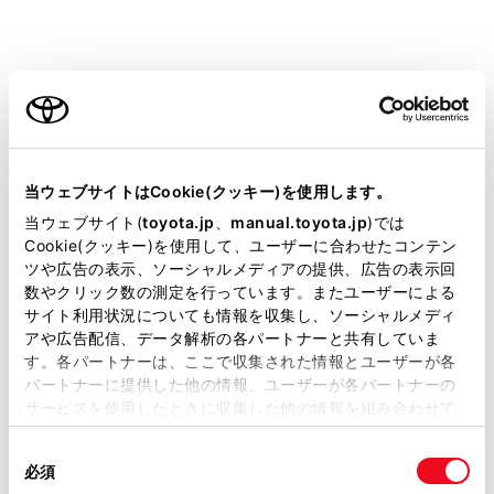
ご利用の条件
割込情報が複数ページある場合は、ページ送りできま
当サイトには、全ての取扱説明書及び補足資料、正誤表等
す。
が掲載されているわけではありません。
当ウェブサイトはCookie(クッキー)を使用します。
[‍
‍]
にタッチする、または約5秒以上操作しなかっ
掲載している取扱説明書はお客様の年式に合致しない場合
当ウェブサイト(
toyota.jp
、
manual.toyota.jp
)では
たときは、もとの画面に戻ります。表示時間は調整す
があります。
Cookie(クッキー)を使用して、ユーザーに合わせたコンテン
ツや広告の表示、ソーシャルメディアの提供、広告の表示回
ることができます。
取扱説明書は、弊社が著作権その他の知的財産権を保有し
数やクリック数の測定を行っています。またユーザーによる
ます。弊社の許可なく、取扱説明書の一部または全部を、
サイト利用状況についても情報を収集し、ソーシャルメディ
複製、複写、改変もしくは配信等することはできません。
知識
アや広告配信、データ解析の各パートナーと共有していま
す。各パートナーは、ここで収集された情報とユーザーが各
当サイトの利用、または利用できなかったことにより万一
パートナーに提供した他の情報、ユーザーが各パートナーの
表示させている画面により、割込情報が表示され
損害が生じても、弊社は一切責任を負いません。
サービスを使用したときに収集した他の情報を組み合わせて
ないことがあります。
掲載内容は予告なく変更、またはサービスを中止すること
使用することがあります。当ウェブサイトの使用を続行する
があります。
同
とCookie(クッキー)に同意したこととなります。
必須
意
当サイト（取扱説明書）では、利便性向上のためにお客様
関連リンク