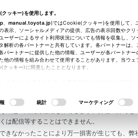
e(クッキー)を使用します。
ETC の利用
ETC の操作
jp
、
manual.toyota.jp
)ではCookie(クッキー)を使用して
の表示、ソーシャルメディアの提供、広告の表示回数やクリ
ETC2.0ユニットの使い方
ユーザーによるサイト利用状況についても情報を収集し、ソ
タ解析の各パートナーと共有しています。各パートナーは、
各パートナーに提供した他の情報、ユーザーが各パートナー
た他の情報を組み合わせて使用することがあります。当ウェ
ie(クッキー)に同意したこととなります。
許可」をクリックすることで、お客様のデバイスにすべてのCook
C2.0 ユニットについて
明書及び補足資料、正誤表等が掲載されているわ
意したことになります。Cookie(クッキー)のオプトアウト
るにあたっては、当社の「
Cookie（クッキー）情報の取り
客様の年式に合致しない場合があります。
報
統計
マーケティング
ードを挿入する
その他の知的財産権を保有します。弊社の許可な
くは配信等することはできません。
ードを抜く
できなかったことにより万一損害が生じても、弊