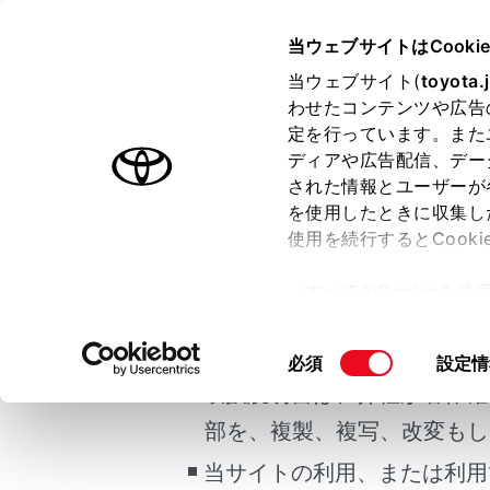
COROLLA CROSS
取扱説明書
当ウェブサイトはCooki
マルチメディア
当ウェブサイト(
toyota.
ホーム
わせたコンテンツや広告
ETC/
定を行っています。また
はじめに
ディアや広告配信、デー
された情報とユーザーが
安全・安心のために
メニュー
を使用したときに収集し
ご利用の条件
走行に関する情報表示
使用を続行するとCook
運転する前に
「すべてのCookieを
運転
ETC/ET
当サイトには、全ての取扱説
ー)が保存されることに同
室内装備・機能
更、同意を撤回したりす
掲載している取扱説明書はお
同
必須
設定情
マルチメディア
て
」をご覧ください。
ETC カ
意
取扱説明書は、弊社が著作権
お手入れのしかた
の
部を、複製、複写、改変もし
万一の場合には
ETC カ
選
択
当サイトの利用、または利用
車両情報