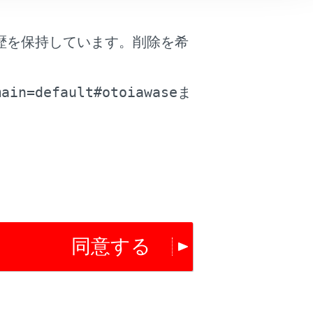
歴を保持しています。削除を希
。
main=default#otoiawase
ま
同意する
は役に立ちましたか？
はい
いいえ