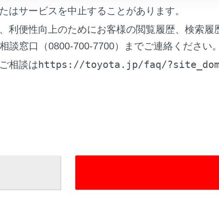
ート（入口・出口／精算用）の通過について
たはサービスを中止することがあります。
、利便性向上のためにお客様の閲覧履歴、検索履
を確認する
窓口（0800-700-7700）までご連絡ください
https://toyota.jp/faq/?site_do
ご相談は
整する
ップ情報を確認する
れているページ
このページ
らのお願い
作