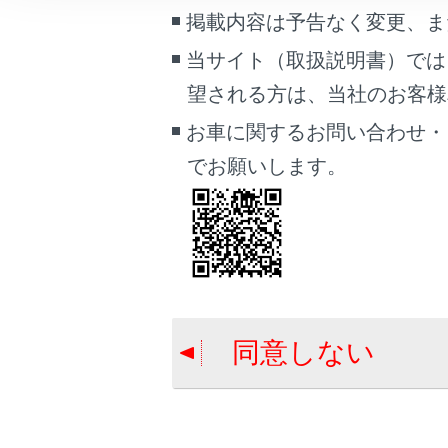
ETCゲ
こんなときは
掲載内容は予告なく変更、ま
当サイト（取扱説明書）では
ブックマーク
利用履歴
望される方は、当社のお客様相談
あとで読む
お車に関するお問い合わせ・
音量を調
PDFで見る
でお願いします。
車両
セットア
マルチメディア
画面表示設定
個人情報の取扱いについて
サイト利用について
同意しない
合わせて見ら
お問い合わせ
道路事業者か
ETC画面の操