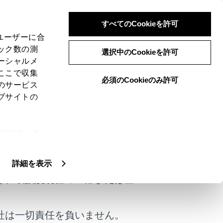
すべてのCookieを許可
、ユーザーに合
ック数の測
選択中のCookieを許可
ーシャルメ
ここで収集
必須のCookieのみ許可
のサービス
ブサイトの
ie(クッキ
けではありません。
、設定の変
扱いについ
詳細を表示
く、取扱説明書の一部または全
社は一切責任を負いません。