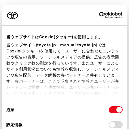
警告
ご利用の条件
安全にお使いいただくために
Toyota Safety Senseは、ソフトウェアを更新する
当サイトには、全ての取扱説明書及び補足資料、正誤表等
ことで各機能の取り扱い方法が変わることがあり
が掲載されているわけではありません。
当ウェブサイトはCookie(クッキー)を使用します。
ます。正しい取り扱い方法を知らずにシステムを
掲載している取扱説明書はお客様の年式に合致しない場合
使用すると、思わぬ事故につながり、重大な傷害
当ウェブサイト(
toyota.jp
、
manual.toyota.jp
)では
があります。
Cookie(クッキー)を使用して、ユーザーに合わせたコンテン
におよぶか、最悪の場合死亡につながるおそれが
ツや広告の表示、ソーシャルメディアの提供、広告の表示回
あります。
取扱説明書は、弊社が著作権その他の知的財産権を保有し
数やクリック数の測定を行っています。またユーザーによる
ます。弊社の許可なく、取扱説明書の一部または全部を、
サイト利用状況についても情報を収集し、ソーシャルメディ
トヨタ公式Webサイトにある、システムのソ
複製、複写、改変もしくは配信等することはできません。
アや広告配信、データ解析の各パートナーと共有していま
フトウェアバージョンに合ったデジタル取扱説
す。各パートナーは、ここで収集された情報とユーザーが各
当サイトの利用、または利用できなかったことにより万一
明書をお読みいただいた上でご使用ください。
パートナーに提供した他の情報、ユーザーが各パートナーの
損害が生じても、弊社は一切責任を負いません。
サービスを使用したときに収集した他の情報を組み合わせて
掲載内容は予告なく変更、またはサービスを中止すること
使用することがあります。当ウェブサイトの使用を続行する
があります。
同
とCookie(クッキー)に同意したこととなります。
Toyota Safety Senseの取扱書での記載内容に
必須
意
当サイト（取扱説明書）では、利便性向上のためにお客様
ついて
の
「すべてのCookieを許可」をクリックすることで、お客様の
の閲覧履歴、検索履歴を保持しています。削除を希望され
選
デバイスにすべてのCookie(クッキー)が保存されることに同
設定情報
る方は、当社のお客様相談窓口（0800-700-7700）までご