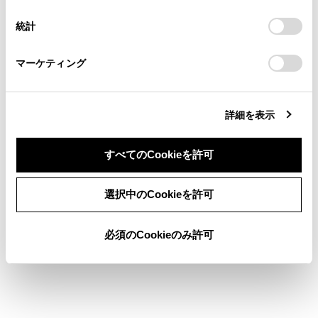
択
意したことになります。Cookie(クッキー)のオプトアウト、
自車のToyota Safety Senseのバージョンに合
連絡ください。
設定の変更、同意を撤回したりするにあたっては、当社の
った取扱方法をお読みいただくには
統計
「
Cookie（クッキー）情報の取り扱いについて
お車に関するお問い合わせ・ご相談は
」をご覧くだ
さい。
https://toyota.jp/faq/?
ソフトウェアを更新する
マーケティング
site_domain=default#otoiawase
までお願いします。
詳細を表示
すべてのCookieを許可
合わせて見られているページ
同意しない
同意する
選択中のCookieを許可
レーダークルーズコントロール
必須のCookieのみ許可
クルーズコントロール
PDA（プロアクティブドライビングアシスト）