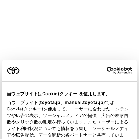
作します。
画面で操作する
ご利用の条件
当サイトには、全ての取扱説明書及び補足資料、正誤表等
が掲載されているわけではありません。
[‍
‍]
当ウェブサイトはCookie(クッキー)を使用します。
掲載している取扱説明書はお客様の年式に合致しない場合
当ウェブサイト(
toyota.jp
、
manual.toyota.jp
)では
ランダム再生をします。
があります。
Cookie(クッキー)を使用して、ユーザーに合わせたコンテン
タッチするたびに、ランダムの設定が切りかわ
ツや広告の表示、ソーシャルメディアの提供、広告の表示回
取扱説明書は、弊社が著作権その他の知的財産権を保有し
ります。
数やクリック数の測定を行っています。またユーザーによる
ます。弊社の許可なく、取扱説明書の一部または全部を、
サイト利用状況についても情報を収集し、ソーシャルメディ
複製、複写、改変もしくは配信等することはできません。
[‍
‍]
アや広告配信、データ解析の各パートナーと共有していま