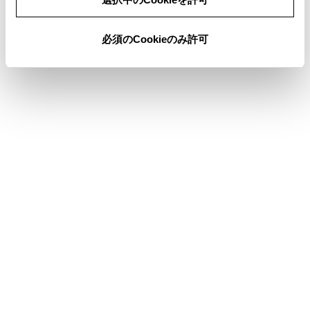
[‍
‍]
リピート再生をします。
必須のCookieのみ許可
タッチするたびに、リピートの設定が切りかわ
ります。
[‍
‍]
設定可能な項目を表示します。
サブメニューのフォルダ名／曲名
フォルダ名にタッチすると、フォルダ移動し、
曲名にタッチすると、再生するファイルを変更
できます。
ステアリングスイッチで操作する
[‍
‍]
／
[‍
‍]
スイッチ