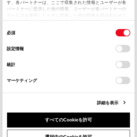
す。各パートナーは、ここで収集された情報とユーザーが各
当サイトの利用、または利用できなかったことにより万一
再生中のトラックの先頭から再生します。 トラ
パートナーに提供した他の情報、ユーザーが各パートナーの
損害が生じても、弊社は一切責任を負いません。
ックの先頭のときは、前のトラックの先頭から
サービスを使用したときに収集した他の情報を組み合わせて
掲載内容は予告なく変更、またはサービスを中止すること
使用することがあります。当ウェブサイトの使用を続行する
再生します。
があります。
同
とCookie(クッキー)に同意したこととなります。
長押しすると、早もどしします。手を離すと、
必須
意
当サイト（取扱説明書）では、利便性向上のためにお客様
その位置から再生します。
の
「すべてのCookieを許可」をクリックすることで、お客様の
の閲覧履歴、検索履歴を保持しています。削除を希望され
選
デバイスにすべてのCookie(クッキー)が保存されることに同
設定情報
[‍
‍]
る方は、当社のお客様相談窓口（0800-700-7700）までご
択
意したことになります。Cookie(クッキー)のオプトアウト、
連絡ください。
設定の変更、同意を撤回したりするにあたっては、当社の
再生を一時停止します。
統計
「
Cookie（クッキー）情報の取り扱いについて
お車に関するお問い合わせ・ご相談は
」をご覧くだ
さい。
https://toyota.jp/faq/?
[‍
‍]
マーケティング
site_domain=default#otoiawase
までお願いします。
再生します。
[‍
‍]
詳細を表示
トラックが切りかわります。
長押しすると、早送りします。手を離すと、そ
すべてのCookieを許可
の位置から再生します。
同意しない
同意する
選択中のCookieを許可