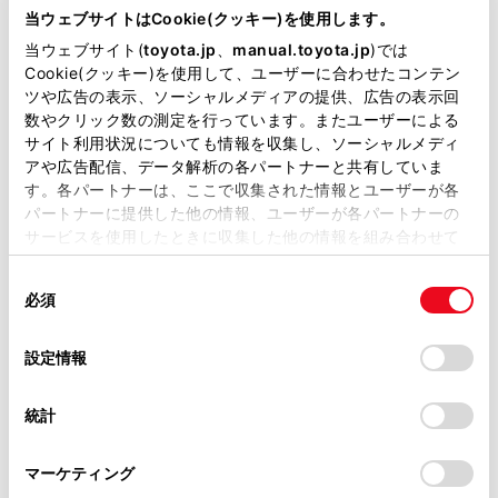
客様と常につながることにより、安心、安全、快適なカ
が掲載されているわけではありません。
当ウェブサイトはCookie(クッキー)を使用します。
ーライフをサポートするコネクティッドサービスです。
掲載している取扱説明書はお客様の年式に合致しない場合
当ウェブサイト(
toyota.jp
、
manual.toyota.jp
)では
があります。
Cookie(クッキー)を使用して、ユーザーに合わせたコンテン
T-Connect サービス
ツや広告の表示、ソーシャルメディアの提供、広告の表示回
取扱説明書は、弊社が著作権その他の知的財産権を保有し
数やクリック数の測定を行っています。またユーザーによる
ご利用可能なT-Connectサービスは、T-Connect のWEB
ます。弊社の許可なく、取扱説明書の一部または全部を、
サイト利用状況についても情報を収集し、ソーシャルメディ
サイト（
https://toyota.jp/tconnectservice/
）をご覧くだ
複製、複写、改変もしくは配信等することはできません。
アや広告配信、データ解析の各パートナーと共有していま
さい。
す。各パートナーは、ここで収集された情報とユーザーが各
当サイトの利用、または利用できなかったことにより万一
パートナーに提供した他の情報、ユーザーが各パートナーの
損害が生じても、弊社は一切責任を負いません。
関連リンク
サービスを使用したときに収集した他の情報を組み合わせて
掲載内容は予告なく変更、またはサービスを中止すること
使用することがあります。当ウェブサイトの使用を続行する
があります。
同
とCookie(クッキー)に同意したこととなります。
コネクティッドナビ
必須
意
当サイト（取扱説明書）では、利便性向上のためにお客様
の
「すべてのCookieを許可」をクリックすることで、お客様の
の閲覧履歴、検索履歴を保持しています。削除を希望され
選
デバイスにすべてのCookie(クッキー)が保存されることに同
設定情報
る方は、当社のお客様相談窓口（0800-700-7700）までご
択
意したことになります。Cookie(クッキー)のオプトアウト、
連絡ください。
設定の変更、同意を撤回したりするにあたっては、当社の
統計
「
Cookie（クッキー）情報の取り扱いについて
お車に関するお問い合わせ・ご相談は
」をご覧くだ
さい。
https://toyota.jp/faq/?
マーケティング
site_domain=default#otoiawase
までお願いします。