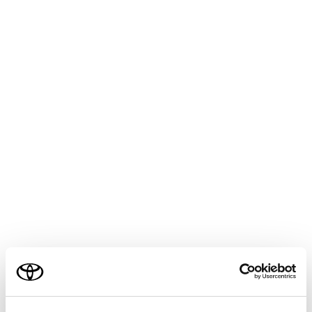
COROLLA CROSS
取扱説明書
T-Connect
マルチメディア
T-Connectのサービス概要
T-Connectとは
ご利用の条件
T-Connectは通信モジュール（DCM）を介してお車がお
当サイトには、全ての取扱説明書及び補足資料、正誤表等