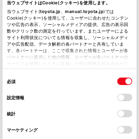
が掲載されているわけではありません。
当ウェブサイトはCookie(クッキー)を使用します。
掲載している取扱説明書はお客様の年式に合致しない場合
当ウェブサイト(
toyota.jp
、
manual.toyota.jp
)では
があります。
Cookie(クッキー)を使用して、ユーザーに合わせたコンテン
一時停止案内を設定する
ツや広告の表示、ソーシャルメディアの提供、広告の表示回
取扱説明書は、弊社が著作権その他の知的財産権を保有し
数やクリック数の測定を行っています。またユーザーによる
ます。弊社の許可なく、取扱説明書の一部または全部を、
サイト利用状況についても情報を収集し、ソーシャルメディ
逆走注意案内を設定する
複製、複写、改変もしくは配信等することはできません。
アや広告配信、データ解析の各パートナーと共有していま
す。各パートナーは、ここで収集された情報とユーザーが各
当サイトの利用、または利用できなかったことにより万一
パートナーに提供した他の情報、ユーザーが各パートナーの
道路形状案内を設定する
損害が生じても、弊社は一切責任を負いません。
サービスを使用したときに収集した他の情報を組み合わせて
掲載内容は予告なく変更、またはサービスを中止すること
使用することがあります。当ウェブサイトの使用を続行する
事故多発地点案内を設定する
があります。
同
とCookie(クッキー)に同意したこととなります。
必須
意
当サイト（取扱説明書）では、利便性向上のためにお客様
の
「すべてのCookieを許可」をクリックすることで、お客様の
先読みエコドライブを設定する
の閲覧履歴、検索履歴を保持しています。削除を希望され
選
デバイスにすべてのCookie(クッキー)が保存されることに同
設定情報
る方は、当社のお客様相談窓口（0800-700-7700）までご
択
意したことになります。Cookie(クッキー)のオプトアウト、
連絡ください。
設定の変更、同意を撤回したりするにあたっては、当社の
統計
「
Cookie（クッキー）情報の取り扱いについて
お車に関するお問い合わせ・ご相談は
」をご覧くだ
さい。
https://toyota.jp/faq/?
マーケティング
site_domain=default#otoiawase
までお願いします。