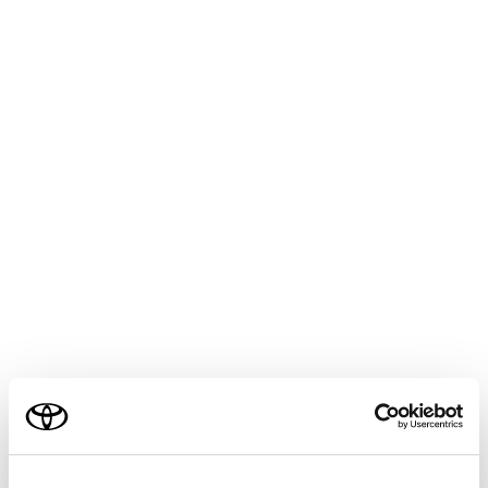
COROLLA CROSS
取扱説明書
マルチメディア
各種設定および登録
ナビゲーション設定
走行支援の設定
メニュー
走行支援の設定では、運転中に注意する地点の案内につ
いて設定することができます。
警告
走行支援設定の案内は、あくまでも補助機能です。案
ご利用の条件
内を過信せず、常に道路標識／標示や道路状況に注意
し、安全運転に心がけてください。
当サイトには、全ての取扱説明書及び補足資料、正誤表等