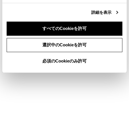
合わせて見られているページ
詳細を表示
各ソースの音を調整する
ドライバーを登録する
すべてのCookieを許可
サウンドやメディアの設定を変更する
同意しない
同意する
選択中のCookieを許可
必須のCookieのみ許可
このページは役に立ちましたか？
はい
いいえ
ブックマーク
あとで読む