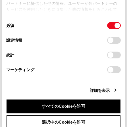
パートナーに提供した他の情報、ユーザーが各パートナーの
損害が生じても、弊社は一切責任を負いません。
サービスを使用したときに収集した他の情報を組み合わせて
掲載内容は予告なく変更、またはサービスを中止すること
使用することがあります。当ウェブサイトの使用を続行する
があります。
同
とCookie(クッキー)に同意したこととなります。
必須
意
当サイト（取扱説明書）では、利便性向上のためにお客様
合わせて見られているページ
の
「すべてのCookieを許可」をクリックすることで、お客様の
の閲覧履歴、検索履歴を保持しています。削除を希望され
選
デバイスにすべてのCookie(クッキー)が保存されることに同
設定情報
る方は、当社のお客様相談窓口（0800-700-7700）までご
択
意したことになります。Cookie(クッキー)のオプトアウト、
バッテリーがあがったときは
連絡ください。
設定の変更、同意を撤回したりするにあたっては、当社の
統計
パンクしたときは（応急用タイヤ装着車）
「
Cookie（クッキー）情報の取り扱いについて
お車に関するお問い合わせ・ご相談は
」をご覧くだ
さい。
https://toyota.jp/faq/?
警告メッセージが表示されたときは
マーケティング
site_domain=default#otoiawase
までお願いします。
詳細を表示
このページは役に立ちましたか？
すべてのCookieを許可
はい
いいえ
同意しない
同意する
選択中のCookieを許可