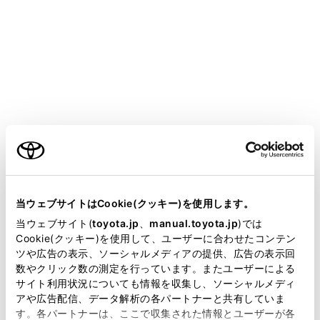
COROLLA CROSS
取扱説明書
万一の場合には
緊急時の対処法
フューエルポンプシャットオフ
システム
ご利用の条件
当サイトには、全ての取扱説明書及び補足資料、正誤表等
エンジン停止時およびSRSエアバッグ作動時は、フュー
が掲載されているわけではありません。
当ウェブサイトはCookie(クッキー)を使用します。
エルポンプシャットオフシステムが作動し、燃料供給を
掲載している取扱説明書はお客様の年式に合致しない場合
当ウェブサイト(
toyota.jp
、
manual.toyota.jp
)では
停止し、燃料もれを最小限に抑えます。
があります。
Cookie(クッキー)を使用して、ユーザーに合わせたコンテン
ツや広告の表示、ソーシャルメディアの提供、広告の表示回
取扱説明書は、弊社が著作権その他の知的財産権を保有し
数やクリック数の測定を行っています。またユーザーによる
ます。弊社の許可なく、取扱説明書の一部または全部を、
サイト利用状況についても情報を収集し、ソーシャルメディ
エンジンを始動するには
複製、複写、改変もしくは配信等することはできません。
アや広告配信、データ解析の各パートナーと共有していま
す。各パートナーは、ここで収集された情報とユーザーが各
当サイトの利用、または利用できなかったことにより万一