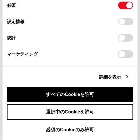
同
とCookie(クッキー)に同意したこととなります。
必須
意
当サイト（取扱説明書）では、利便性向上のためにお客様
ETC カードにデ
の
「すべてのCookieを許可」をクリックすることで、お客様の
の閲覧履歴、検索履歴を保持しています。削除を希望され
選
デバイスにすべてのCookie(クッキー)が保存されることに同
設定情報
る方は、当社のお客様相談窓口（0800-700-7700）までご
択
意したことになります。Cookie(クッキー)のオプトアウト、
連絡ください。
設定の変更、同意を撤回したりするにあたっては、当社の
統計
「
Cookie（クッキー）情報の取り扱いについて
お車に関するお問い合わせ・ご相談は
」をご覧くだ
さい。
https://toyota.jp/faq/?
マーケティング
site_domain=default#otoiawase
までお願いします。
詳細を表示
80
エンジンスイッチ
ACCまたはON時／
すべてのCookieを許可
アンテナの接続が
同意しない
同意する
選択中のCookieを許可
知識
必須のCookieのみ許可
以下の設定にした場合は、エラーが発生しても