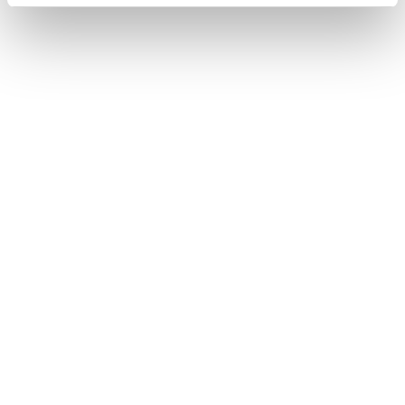
音声案内は出力されません。ETC/ETC2.0ユニ
ットからブザー音のみが出力されます。
ETCの設定画面で、音声設定の
[‍ETC 料金／
情報通知‍]
を「OFF」に設定したとき
音設定画面で、「システム音量」を「0」に設
定したとき
ETCカード未挿入お知らせアンテナなどと通信
した際に、統一エラーコード〔01〕と通知され
ることがありますが、ETC/ETC2.0ユニットの
故障ではありません。
ETC/ETC2.0ユニットの無線通信を利用して、
駐車場管理システムが運用されています。有料
道路の料金支払いと異なる通信を行った場合、
画面表示・
[‍登録情報表示‍]
で確認できる統一エ
ラーコードが〔01〕もしくは〔07〕と表示され
ることがありますが、ETC/ETC2.0ユニットの
故障ではありません。