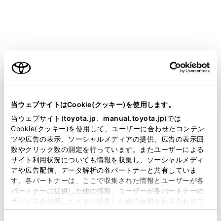
05
ETC カード挿入時
ETCカード以
ETCカード認証
ご利用の条件
当サイトには、全ての取扱説明書及び補足資料、正誤表等
が掲載されているわけではありません。
当ウェブサイトはCookie(クッキー)を使用します。
06
料金所通過時／高
掲載している取扱説明書はお客様の年式に合致しない場合
当ウェブサイト(
toyota.jp
、
manual.toyota.jp
)では
ETC/ETC2.0
があります。
Cookie(クッキー)を使用して、ユーザーに合わせたコンテン
データ処理エラー
ツや広告の表示、ソーシャルメディアの提供、広告の表示回
取扱説明書は、弊社が著作権その他の知的財産権を保有し
数やクリック数の測定を行っています。またユーザーによる
ます。弊社の許可なく、取扱説明書の一部または全部を、
サイト利用状況についても情報を収集し、ソーシャルメディ
07
料金所通過時／高
複製、複写、改変もしくは配信等することはできません。
アや広告配信、データ解析の各パートナーと共有していま
す。各パートナーは、ここで収集された情報とユーザーが各
ETC/ETC2.0
当サイトの利用、または利用できなかったことにより万一
パートナーに提供した他の情報、ユーザーが各パートナーの
データ処理エラー
損害が生じても、弊社は一切責任を負いません。
サービスを使用したときに収集した他の情報を組み合わせて
掲載内容は予告なく変更、またはサービスを中止すること
使用することがあります。当ウェブサイトの使用を続行する
11
料金所通過時：
があります。