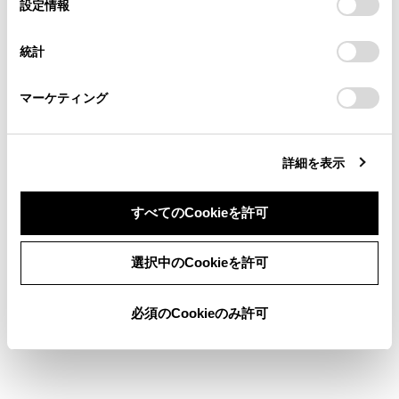
選
デバイスにすべてのCookie(クッキー)が保存されることに同
設定情報
る方は、当社のお客様相談窓口（0800-700-7700）までご
択
意したことになります。Cookie(クッキー)のオプトアウト、
連絡ください。
設定の変更、同意を撤回したりするにあたっては、当社の
施設記号を表示する
統計
「
Cookie（クッキー）情報の取り扱いについて
お車に関するお問い合わせ・ご相談は
」をご覧くだ
地図表示設定
さい。
https://toyota.jp/faq/?
マーケティング
site_domain=default#otoiawase
までお願いします。
詳細を表示
すべてのCookieを許可
同意しない
同意する
合わせて見られているページ
選択中のCookieを許可
ナビゲーション
必須のCookieのみ許可
地図を更新する
VICSについて