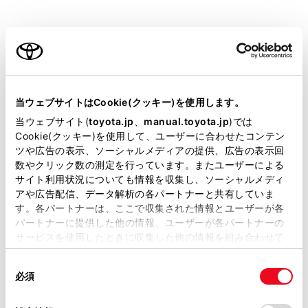
[‍周辺施設表示‍]
または
[‍地図表示‍]
にタッチします。
ご利用の条件
当サイトには、全ての取扱説明書及び補足資料、正誤表等
が掲載されているわけではありません。
当ウェブサイトはCookie(クッキー)を使用します。
掲載している取扱説明書はお客様の年式に合致しない場合
当ウェブサイト(
toyota.jp
、
manual.toyota.jp
)では
があります。
Cookie(クッキー)を使用して、ユーザーに合わせたコンテン
ツや広告の表示、ソーシャルメディアの提供、広告の表示回
取扱説明書は、弊社が著作権その他の知的財産権を保有し
数やクリック数の測定を行っています。またユーザーによる
ます。弊社の許可なく、取扱説明書の一部または全部を、
[‍周辺施設表示‍]
サイト利用状況についても情報を収集し、ソーシャルメディ
複製、複写、改変もしくは配信等することはできません。
アや広告配信、データ解析の各パートナーと共有していま
地図上に表示する施設記号を設定することができま
す。各パートナーは、ここで収集された情報とユーザーが各
当サイトの利用、または利用できなかったことにより万一
す。
パートナーに提供した他の情報、ユーザーが各パートナーの
損害が生じても、弊社は一切責任を負いません。
サービスを使用したときに収集した他の情報を組み合わせて
[‍地図表示‍]
掲載内容は予告なく変更、またはサービスを中止すること
使用することがあります。当ウェブサイトの使用を続行する
があります。
同
とCookie(クッキー)に同意したこととなります。
地図上に表示する情報を設定することができます。
必須
意
当サイト（取扱説明書）では、利便性向上のためにお客様
の
「すべてのCookieを許可」をクリックすることで、お客様の
の閲覧履歴、検索履歴を保持しています。削除を希望され
関連リンク