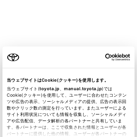
COROLLA CROSS
取扱説明書
T-Connect
マルチメディア
ヘルプネット（エアバッグ連動タイプ）
緊急通報をする
ご利用の条件
メニュー
当サイトには、全ての取扱説明書及び補足資料、正誤表等
が掲載されているわけではありません。
当ウェブサイトはCookie(クッキー)を使用します。
掲載している取扱説明書はお客様の年式に合致しない場合
当ウェブサイト(
toyota.jp
、
manual.toyota.jp
)では
エアバッグ作動による自動通報
があります。
Cookie(クッキー)を使用して、ユーザーに合わせたコンテン
ツや広告の表示、ソーシャルメディアの提供、広告の表示回
取扱説明書は、弊社が著作権その他の知的財産権を保有し
ボタン操作による手動通報
数やクリック数の測定を行っています。またユーザーによる
ます。弊社の許可なく、取扱説明書の一部または全部を、
サイト利用状況についても情報を収集し、ソーシャルメディ
複製、複写、改変もしくは配信等することはできません。
アや広告配信、データ解析の各パートナーと共有していま
す。各パートナーは、ここで収集された情報とユーザーが各
当サイトの利用、または利用できなかったことにより万一
パートナーに提供した他の情報、ユーザーが各パートナーの
損害が生じても、弊社は一切責任を負いません。