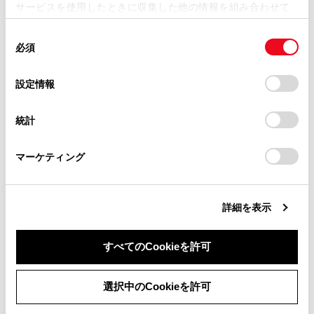
サービスを使用したときに収集した他の情報を組み合わせて
掲載内容は予告なく変更、またはサービスを中止すること
使用することがあります。当ウェブサイトの使用を続行する
があります。
同
とCookie(クッキー)に同意したこととなります。
合わせて見られているページ
必須
意
当サイト（取扱説明書）では、利便性向上のためにお客様
の
「すべてのCookieを許可」をクリックすることで、お客様の
の閲覧履歴、検索履歴を保持しています。削除を希望され
選
デバイスにすべてのCookie(クッキー)が保存されることに同
T-Connectとは
設定情報
る方は、当社のお客様相談窓口（0800-700-7700）までご
択
意したことになります。Cookie(クッキー)のオプトアウト、
連絡ください。
T-Connectを契約する
設定の変更、同意を撤回したりするにあたっては、当社の
統計
「
Cookie（クッキー）情報の取り扱いについて
お車に関するお問い合わせ・ご相談は
」をご覧くだ
リモートメンテナンスサービスについて
さい。
https://toyota.jp/faq/?
マーケティング
site_domain=default#otoiawase
までお願いします。
このページは役に立ちましたか？
詳細を表示
すべてのCookieを許可
はい
いいえ
同意しない
同意する
選択中のCookieを許可