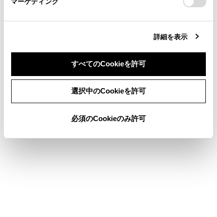
マーケティング
site_domain=default#otoiawase
までお願いします。
合わせて見られているページ
詳細を表示
電話に出る
すべてのCookieを許可
ワンタッチダイヤルを登録する
同意しない
同意する
選択中のCookieを許可
連絡先データの転送
必須のCookieのみ許可
このページは役に立ちましたか？
はい
いいえ