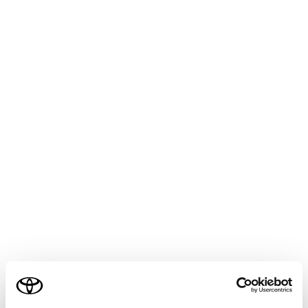
COROLLA CROSS
取扱説明書
マルチメディア
ハンズフリー電話
電話のかけ方
ワンタッチダイヤルから電話を
かける
よくかける電話番号をワンタッチダイヤルに登録するこ
とで、簡単な操作で電話をかけることができます。ワン
タッチダイヤルは走行中でも使用できます。
メインメニューの
[‍
‍]
にタッチします。
ご利用の条件
[‍ワンタッチダイヤル‍]
にタッチします。
通話相手を選択します。