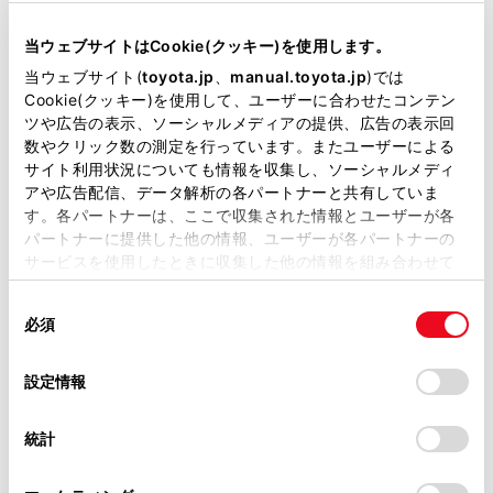
当サイトには、全ての取扱説明書及び補足資料、正誤表等
が掲載されているわけではありません。
当ウェブサイトはCookie(クッキー)を使用します。
掲載している取扱説明書はお客様の年式に合致しない場合
当ウェブサイト(
toyota.jp
、
manual.toyota.jp
)では
があります。
Cookie(クッキー)を使用して、ユーザーに合わせたコンテン
ツや広告の表示、ソーシャルメディアの提供、広告の表示回
取扱説明書は、弊社が著作権その他の知的財産権を保有し
数やクリック数の測定を行っています。またユーザーによる
ます。弊社の許可なく、取扱説明書の一部または全部を、
サイト利用状況についても情報を収集し、ソーシャルメディ
複製、複写、改変もしくは配信等することはできません。
アや広告配信、データ解析の各パートナーと共有していま
す。各パートナーは、ここで収集された情報とユーザーが各
当サイトの利用、または利用できなかったことにより万一
パートナーに提供した他の情報、ユーザーが各パートナーの
損害が生じても、弊社は一切責任を負いません。
サービスを使用したときに収集した他の情報を組み合わせて
掲載内容は予告なく変更、またはサービスを中止すること
使用することがあります。当ウェブサイトの使用を続行する
関連リンク
があります。
同
とCookie(クッキー)に同意したこととなります。
必須
意
当サイト（取扱説明書）では、利便性向上のためにお客様
ワンタッチダイヤルを登録する
の
「すべてのCookieを許可」をクリックすることで、お客様の
の閲覧履歴、検索履歴を保持しています。削除を希望され
選
デバイスにすべてのCookie(クッキー)が保存されることに同
設定情報
る方は、当社のお客様相談窓口（0800-700-7700）までご
択
意したことになります。Cookie(クッキー)のオプトアウト、
連絡ください。
設定の変更、同意を撤回したりするにあたっては、当社の
統計
「
Cookie（クッキー）情報の取り扱いについて
お車に関するお問い合わせ・ご相談は
」をご覧くだ
さい。
https://toyota.jp/faq/?