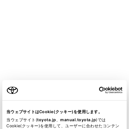
携帯電話サービスエリア外で使用している
関連機器（ヘルプネットスイッチパネル、ディ
スプレイ、マイク、スピーカー、通信モジュー
ル、アンテナ、およびこれらを接続する電気配
線など）に異常または損傷があり、故障してい
る
T-Connect契約が未契約、または契約期限が切れ
ている
手動保守点検を実施していないため、緊急通報
可能状態になっていない
緊急通報時は、ヘルプネットセンターへの回線接
ご利用の条件
続をくり返し行います。ただし、電波状態などの
理由で回線接続ができないときは、ヘルプネット
当サイトには、全ての取扱説明書及び補足資料、正誤表等
スイッチパネルの赤の表示灯が点滅し、通報しな
が掲載されているわけではありません。
いまま緊急通報を終了します。通報が必要なとき
当ウェブサイトはCookie(クッキー)を使用します。
には、最寄りの公衆電話などから通報してくださ
掲載している取扱説明書はお客様の年式に合致しない場合
当ウェブサイト(
toyota.jp
、
manual.toyota.jp
)では
があります。
い。
Cookie(クッキー)を使用して、ユーザーに合わせたコンテン