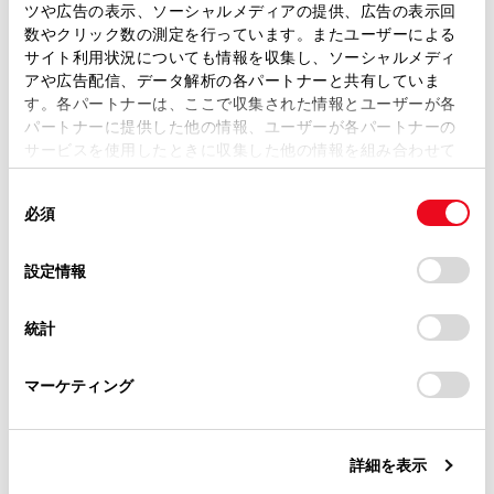
ツや広告の表示、ソーシャルメディアの提供、広告の表示回
取扱説明書は、弊社が著作権その他の知的財産権を保有し
数やクリック数の測定を行っています。またユーザーによる
緊急通報後に救援を待つ間は、後続車の追突など
ます。弊社の許可なく、取扱説明書の一部または全部を、
サイト利用状況についても情報を収集し、ソーシャルメディ
の二次災害を防ぐ手段をとり、乗員は安全な場所
複製、複写、改変もしくは配信等することはできません。
アや広告配信、データ解析の各パートナーと共有していま
へ避難してください。基本的には車内にとどまら
す。各パートナーは、ここで収集された情報とユーザーが各
当サイトの利用、または利用できなかったことにより万一
ず、窓を開け、ヘルプネットセンターのオペレー
パートナーに提供した他の情報、ユーザーが各パートナーの
損害が生じても、弊社は一切責任を負いません。
ターの声が聞こえる車外で、安全な場所を確保し
サービスを使用したときに収集した他の情報を組み合わせて
掲載内容は予告なく変更、またはサービスを中止すること
使用することがあります。当ウェブサイトの使用を続行する
てください。
があります。
同
とCookie(クッキー)に同意したこととなります。
必須
意
安全のため、走行中は緊急通報をしないでくださ
当サイト（取扱説明書）では、利便性向上のためにお客様
の
「すべてのCookieを許可」をクリックすることで、お客様の
の閲覧履歴、検索履歴を保持しています。削除を希望され
い。走行中の通報はハンドル操作を誤るなど、思
選
デバイスにすべてのCookie(クッキー)が保存されることに同
設定情報
る方は、当社のお客様相談窓口（0800-700-7700）までご
わぬ事故につながるおそれがあり危険です。緊急
択
意したことになります。Cookie(クッキー)のオプトアウト、
連絡ください。
通報は、停車して安全を確認してから行ってくだ
設定の変更、同意を撤回したりするにあたっては、当社の
統計
さい。
「
Cookie（クッキー）情報の取り扱いについて
お車に関するお問い合わせ・ご相談は
」をご覧くだ
さい。
https://toyota.jp/faq/?
T-Connect契約を解約してもヘルプネットスイッ
マーケティング
site_domain=default#otoiawase
までお願いします。
チパネルの緑の表示灯が点灯しているときは、ト
ヨタ販売店にご相談ください。
詳細を表示
ヒューズ交換は、必ず表示された規格のヒューズ