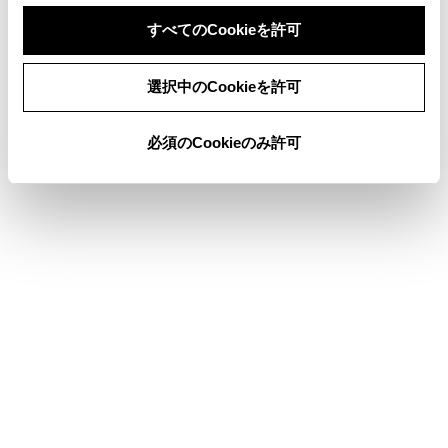
をご使用ください。規定以外のヒューズを使用す
すべてのCookieを許可
ると、発煙、発火の原因となり、火災につながる
おそれがあり危険です。
同意しない
同意する
選択中のCookieを許可
煙が出る、異臭がするなど異常な状態で使用する
と、発火の原因になります。ただちに使用を中止
必須のCookieのみ許可
してトヨタ販売店にご相談ください。
注意
マルチメディアシステム内部は精密な構造になっ
ています。無理に分解しようとすると、故障の原
因になります。万一、異常などがあるときには、
すぐにトヨタ販売店にご相談ください。
関連機器などの取りはずしをすると、接触不良や
機器の故障などを引き起こし、緊急通報ができな