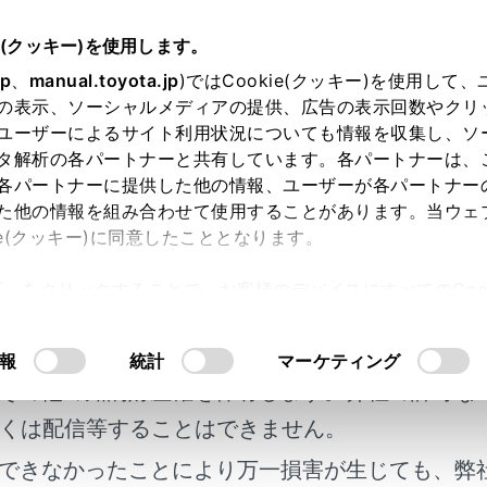
e(クッキー)を使用します。
各種設定および登録
ドライバー設定
jp
、
manual.toyota.jp
)ではCookie(クッキー)を使用して
の表示、ソーシャルメディアの提供、広告の表示回数やクリ
バー設定
ユーザーによるサイト利用状況についても情報を収集し、ソ
タ解析の各パートナーと共有しています。各パートナーは、
各パートナーに提供した他の情報、ユーザーが各パートナー
た他の情報を組み合わせて使用することがあります。当ウェ
ie(クッキー)に同意したこととなります。
切りかえや登録をする
許可」をクリックすることで、お客様のデバイスにすべてのCook
特定方法を設定する
明書及び補足資料、正誤表等が掲載されているわ
意したことになります。Cookie(クッキー)のオプトアウト
るにあたっては、当社の「
Cookie（クッキー）情報の取り
客様の年式に合致しない場合があります。
報
統計
マーケティング
その他の知的財産権を保有します。弊社の許可な
くは配信等することはできません。
できなかったことにより万一損害が生じても、弊