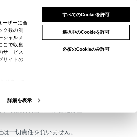
すべてのCookieを許可
、ユーザーに合
ック数の測
選択中のCookieを許可
ーシャルメ
ここで収集
必須のCookieのみ許可
のサービス
ブサイトの
ie(クッキ
けではありません。
、設定の変
扱いについ
詳細を表示
く、取扱説明書の一部または全
社は一切責任を負いません。