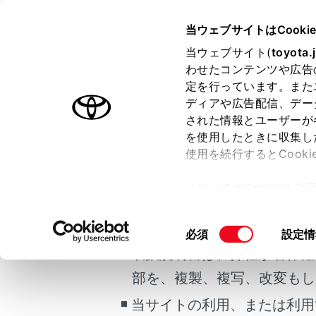
COROLLA CROSS
取扱説明書
当ウェブサイトはCooki
マルチメディア
当ウェブサイト(
toyota.
ホーム
わせたコンテンツや広告
ドライ
定を行っています。また
はじめに
ディアや広告配信、デー
された情報とユーザーが
安全・安心のために
を使用したときに収集し
ご利用の条件
走行に関する情報表示
使用を続行するとCook
運転する前に
ドライバーの
「すべてのCookieを
運転
ドライバーの
当サイトには、全ての取扱説
ー)が保存されることに同
室内装備・機能
更、同意を撤回したりす
掲載している取扱説明書はお
同
必須
設定情
マルチメディア
て
」をご覧ください。
意
取扱説明書は、弊社が著作権
お手入れのしかた
の
部を、複製、複写、改変もし
万一の場合には
選
択
当サイトの利用、または利用
車両情報