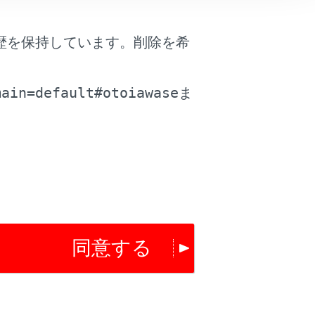
は役に立ちましたか？
歴を保持しています。削除を希
はい
いいえ
。
main=default#otoiawase
ま
同意する