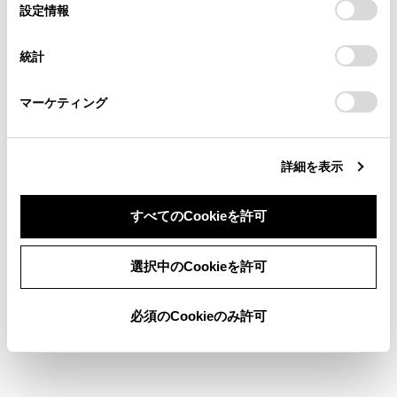
文字情報の表示についての情報
選
デバイスにすべてのCookie(クッキー)が保存されることに同
設定情報
る方は、当社のお客様相談窓口（0800-700-7700）までご
択
意したことになります。Cookie(クッキー)のオプトアウト、
連絡ください。
設定の変更、同意を撤回したりするにあたっては、当社の
HDMIについての情報
統計
「
Cookie（クッキー）情報の取り扱いについて
お車に関するお問い合わせ・ご相談は
」をご覧くだ
さい。
https://toyota.jp/faq/?
Dolbyについての情報
マーケティング
site_domain=default#otoiawase
までお願いします。
®
Wi-Fi
についての情報
詳細を表示
すべてのCookieを許可
同意しない
同意する
選択中のCookieを許可
合わせて見られているページ
必須のCookieのみ許可
付録
認証・商標についての情報