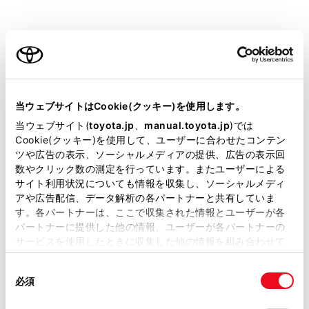
いての情報
ご利用の条件
iPhone/iPodについての情報
Apple CarPlayについての情報
当サイトには、全ての取扱説明書及び補足資料、正誤表等
が掲載されているわけではありません。
当ウェブサイトはCookie(クッキー)を使用します。
Android Autoについての情報
掲載している取扱説明書はお客様の年式に合致しない場合
当ウェブサイト(
toyota.jp
、
manual.toyota.jp
)では
があります。
Cookie(クッキー)を使用して、ユーザーに合わせたコンテン
ツや広告の表示、ソーシャルメディアの提供、広告の表示回
USBメモリーについての情報
取扱説明書は、弊社が著作権その他の知的財産権を保有し
数やクリック数の測定を行っています。またユーザーによる
ます。弊社の許可なく、取扱説明書の一部または全部を、
サイト利用状況についても情報を収集し、ソーシャルメディ
複製、複写、改変もしくは配信等することはできません。
アや広告配信、データ解析の各パートナーと共有していま
MP3/WMA/AACの仕様
す。各パートナーは、ここで収集された情報とユーザーが各
当サイトの利用、または利用できなかったことにより万一
パートナーに提供した他の情報、ユーザーが各パートナーの
損害が生じても、弊社は一切責任を負いません。
®
Bluetooth
についての情報
サービスを使用したときに収集した他の情報を組み合わせて
掲載内容は予告なく変更、またはサービスを中止すること
使用することがあります。当ウェブサイトの使用を続行する
があります。
同
とCookie(クッキー)に同意したこととなります。
®
Gracenote
についての情報
必須
意
当サイト（取扱説明書）では、利便性向上のためにお客様
の
「すべてのCookieを許可」をクリックすることで、お客様の
の閲覧履歴、検索履歴を保持しています。削除を希望され