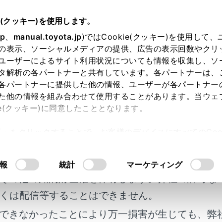
e(クッキー)を使用します。
‍®
各種設定および登録
Bluetooth
設定
jp
、
manual.toyota.jp
)ではCookie(クッキー)を使用して
‍®
の表示、ソーシャルメディアの提供、広告の表示回数やクリ
oth
設定
ユーザーによるサイト利用状況についても情報を収集し、ソ
タ解析の各パートナーと共有しています。各パートナーは、
各パートナーに提供した他の情報、ユーザーが各パートナー
た他の情報を組み合わせて使用することがあります。当ウェ
ie(クッキー)に同意したこととなります。
機器を設定する
許可」をクリックすることで、お客様のデバイスにすべてのCook
明書及び補足資料、正誤表等が掲載されているわ
意したことになります。Cookie(クッキー)のオプトアウト
るにあたっては、当社の「
Cookie（クッキー）情報の取り
客様の年式に合致しない場合があります。
報
統計
マーケティング
その他の知的財産権を保有します。弊社の許可な
くは配信等することはできません。
れているページ
このページ
できなかったことにより万一損害が生じても、弊