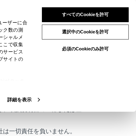
すべてのCookieを許可
、ユーザーに合
ック数の測
選択中のCookieを許可
ーシャルメ
ここで収集
必須のCookieのみ許可
のサービス
ブサイトの
ie(クッキ
けではありません。
、設定の変
扱いについ
詳細を表示
く、取扱説明書の一部または全
は役に立ちましたか？
社は一切責任を負いません。