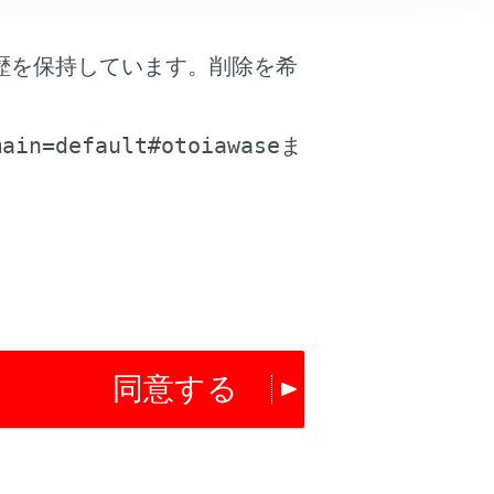
はい
いいえ
歴を保持しています。削除を希
。
main=default#otoiawase
ま
同意する