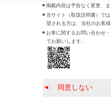
こんなときは
各ソースの音
掲載内容は予告なく変更、ま
ドライバーを
当サイト（取扱説明書）では
ブックマーク
サウンドやメ
望される方は、当社のお客様相談
あとで読む
お車に関するお問い合わせ・
PDFで見る
でお願いします。
車両
マルチメディア
画面表示設定
個人情報の取扱いについて
サイト利用について
同意しない
お問い合わせ