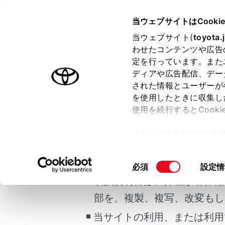
COROLLA CROSS
取扱説明書
当ウェブサイトはCooki
マルチメディア
当ウェブサイト(
toyota.
ホーム
わせたコンテンツや広告
Blueto
定を行っています。また
はじめに
ディアや広告配信、デー
された情報とユーザーが
安全・安心のために
を使用したときに収集し
ご利用の条件
走行に関する情報表示
使用を続行するとCook
運転する前に
Bluetooth
「すべてのCookieを
運転
当サイトには、全ての取扱説
ー)が保存されることに同
室内装備・機能
更、同意を撤回したりす
掲載している取扱説明書はお
同
必須
設定情
マルチメディア
て
」をご覧ください。
意
取扱説明書は、弊社が著作権
お手入れのしかた
の
部を、複製、複写、改変もし
万一の場合には
選
合わせて見ら
択
当サイトの利用、または利用
車両情報