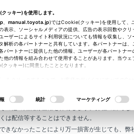
e(クッキー)を使用します。
jp
、
manual.toyota.jp
)ではCookie(クッキー)を使用して
ト目次
の表示、ソーシャルメディアの提供、広告の表示回数やクリ
ユーザーによるサイト利用状況についても情報を収集し、ソ
タ解析の各パートナーと共有しています。各パートナーは、
各パートナーに提供した他の情報、ユーザーが各パートナー
た他の情報を組み合わせて使用することがあります。当ウェ
ie(クッキー)に同意したこととなります。
ントパネル
許可」をクリックすることで、お客様のデバイスにすべてのCook
明書及び補足資料、正誤表等が掲載されているわ
意したことになります。Cookie(クッキー)のオプトアウト
るにあたっては、当社の「
Cookie（クッキー）情報の取り
客様の年式に合致しない場合があります。
報
統計
マーケティング
その他の知的財産権を保有します。弊社の許可な
くは配信等することはできません。
れているページ
このページ
できなかったことにより万一損害が生じても、弊