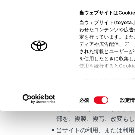
COROLLA CROSS
取扱説明書
当ウェブサイトはCooki
当ウェブサイト(
toyota.
ホーム
イラス
わせたコンテンツや広告
定を行っています。また
はじめに
ディアや広告配信、デー
された情報とユーザーが
安全・安心のために
を使用したときに収集し
ご利用の条件
走行に関する情報表示
使用を続行するとCook
運転する前に
インストルメ
「すべてのCookieを
運転
当サイトには、全ての取扱説
ー)が保存されることに同
室内装備・機能
更、同意を撤回したりす
掲載している取扱説明書はお
同
必須
設定情
マルチメディア
て
」をご覧ください。
意
取扱説明書は、弊社が著作権
お手入れのしかた
の
部を、複製、複写、改変もし
万一の場合には
選
合わせて見ら
択
当サイトの利用、または利用
車両情報