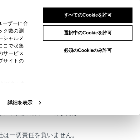
すべてのCookieを許可
、ユーザーに合
ック数の測
選択中のCookieを許可
ーシャルメ
ここで収集
必須のCookieのみ許可
のサービス
ブサイトの
ie(クッキ
けではありません。
、設定の変
扱いについ
詳細を表示
く、取扱説明書の一部または全
は役に立ちましたか？
社は一切責任を負いません。