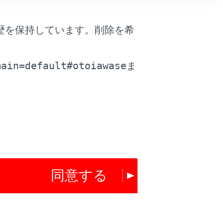
はい
いいえ
歴を保持しています。削除を希
。
main=default#otoiawase
ま
同意する