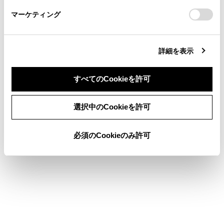
さい。
https://toyota.jp/faq/?
マーケティング
site_domain=default#otoiawase
までお願いします。
詳細を表示
合わせて見られているページ
すべてのCookieを許可
ETC/ETC2.0ユニットの使い方
同意しない
同意する
道路事業者からのお願い
選択中のCookieを許可
お問合せ先一覧
必須のCookieのみ許可
このページは役に立ちましたか？
はい
いいえ