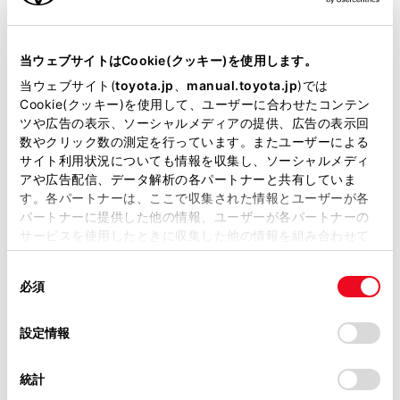
当サイトには、全ての取扱説明書及び補足資料、正誤表等
が掲載されているわけではありません。
当ウェブサイトはCookie(クッキー)を使用します。
掲載している取扱説明書はお客様の年式に合致しない場合
当ウェブサイト(
toyota.jp
、
manual.toyota.jp
)では
があります。
Cookie(クッキー)を使用して、ユーザーに合わせたコンテン
ツや広告の表示、ソーシャルメディアの提供、広告の表示回
取扱説明書は、弊社が著作権その他の知的財産権を保有し
数やクリック数の測定を行っています。またユーザーによる
ます。弊社の許可なく、取扱説明書の一部または全部を、
サイト利用状況についても情報を収集し、ソーシャルメディ
ETCステータス情報について
複製、複写、改変もしくは配信等することはできません。
アや広告配信、データ解析の各パートナーと共有していま
す。各パートナーは、ここで収集された情報とユーザーが各
当サイトの利用、または利用できなかったことにより万一
パートナーに提供した他の情報、ユーザーが各パートナーの
損害が生じても、弊社は一切責任を負いません。
ETC利用履歴を表示する
サービスを使用したときに収集した他の情報を組み合わせて
掲載内容は予告なく変更、またはサービスを中止すること
使用することがあります。当ウェブサイトの使用を続行する
があります。
ETC/ETC2.0登録情報を表示する
同
とCookie(クッキー)に同意したこととなります。
必須
意
当サイト（取扱説明書）では、利便性向上のためにお客様
の
「すべてのCookieを許可」をクリックすることで、お客様の
の閲覧履歴、検索履歴を保持しています。削除を希望され
統一エラーコードを表示する
選
デバイスにすべてのCookie(クッキー)が保存されることに同
設定情報
る方は、当社のお客様相談窓口（0800-700-7700）までご
択
意したことになります。Cookie(クッキー)のオプトアウト、
連絡ください。
設定の変更、同意を撤回したりするにあたっては、当社の
ETC 割込表示について
統計
「
Cookie（クッキー）情報の取り扱いについて
お車に関するお問い合わせ・ご相談は
」をご覧くだ