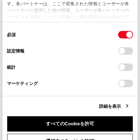
す。各パートナーは、ここで収集された情報とユーザーが各
当サイトの利用、または利用できなかったことにより万一
パートナーに提供した他の情報、ユーザーが各パートナーの
損害が生じても、弊社は一切責任を負いません。
サービスを使用したときに収集した他の情報を組み合わせて
掲載内容は予告なく変更、またはサービスを中止すること
使用することがあります。当ウェブサイトの使用を続行する
があります。
同
とCookie(クッキー)に同意したこととなります。
必須
意
当サイト（取扱説明書）では、利便性向上のためにお客様
の
「すべてのCookieを許可」をクリックすることで、お客様の
の閲覧履歴、検索履歴を保持しています。削除を希望され
合わせて見られているページ
選
デバイスにすべてのCookie(クッキー)が保存されることに同
設定情報
る方は、当社のお客様相談窓口（0800-700-7700）までご
択
意したことになります。Cookie(クッキー)のオプトアウト、
連絡ください。
設定の変更、同意を撤回したりするにあたっては、当社の
警告灯がついたときは
統計
「
Cookie（クッキー）情報の取り扱いについて
お車に関するお問い合わせ・ご相談は
」をご覧くだ
警告メッセージが表示されたときは
さい。
https://toyota.jp/faq/?
マーケティング
site_domain=default#otoiawase
までお願いします。
補機バッテリーがあがったときは
詳細を表示
このページは役に立ちましたか？
すべてのCookieを許可
同意しない
同意する
はい
いいえ