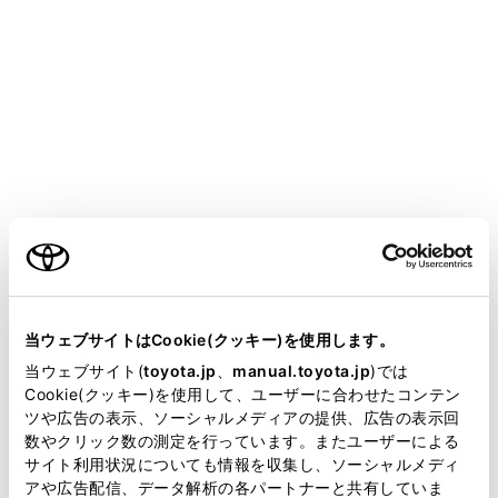
AQUA
取扱説明書
万一の場合には
まず初めに
発炎筒
ご利用の条件
高速道路や踏切などでの故障・事故時に非常信号用とし
て使用します。
当サイトには、全ての取扱説明書及び補足資料、正誤表等
（トンネル内や可燃物の近くでは使用しないでくださ
が掲載されているわけではありません。
当ウェブサイトはCookie(クッキー)を使用します。
い）
掲載している取扱説明書はお客様の年式に合致しない場合
当ウェブサイト(
toyota.jp
、
manual.toyota.jp
)では
発炎時間は約5分です。非常点滅灯と併用してくださ
があります。
Cookie(クッキー)を使用して、ユーザーに合わせたコンテン
い。
ツや広告の表示、ソーシャルメディアの提供、広告の表示回
取扱説明書は、弊社が著作権その他の知的財産権を保有し
数やクリック数の測定を行っています。またユーザーによる
ます。弊社の許可なく、取扱説明書の一部または全部を、
サイト利用状況についても情報を収集し、ソーシャルメディ
複製、複写、改変もしくは配信等することはできません。
アや広告配信、データ解析の各パートナーと共有していま
発炎筒を使うには