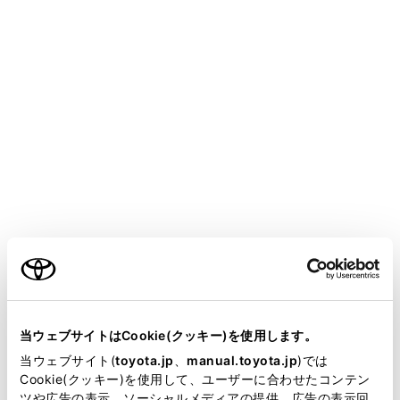
AQUA
取扱説明書
お手入れのしかた
お手入れのしかた
内装の手入れ
メニュー
お手入れは、部位や素材に合った適切な方法で実施して
ください。
ご利用の条件
室内の手入れをするには
当サイトには、全ての取扱説明書及び補足資料、正誤表等
が掲載されているわけではありません。
当ウェブサイトはCookie(クッキー)を使用します。
サテン仕上げ金属コーティング部分の手入れを
掲載している取扱説明書はお客様の年式に合致しない場合
当ウェブサイト(
toyota.jp
、
manual.toyota.jp
)では
するには
があります。
Cookie(クッキー)を使用して、ユーザーに合わせたコンテン
ツや広告の表示、ソーシャルメディアの提供、広告の表示回