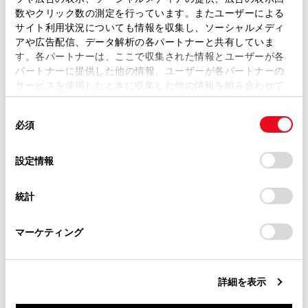
取扱説明書は、弊社が著作権その他の知的財産権を保有し
数やクリック数の測定を行っています。またユーザーによる
本革部分の手入れをするには
ます。弊社の許可なく、取扱説明書の一部または全部を、
サイト利用状況についても情報を収集し、ソーシャルメディ
複製、複写、改変もしくは配信等することはできません。
アや広告配信、データ解析の各パートナーと共有していま
合成皮革部分の手入れをするには
す。各パートナーは、ここで収集された情報とユーザーが各
当サイトの利用、または利用できなかったことにより万一
パートナーに提供した他の情報、ユーザーが各パートナーの
損害が生じても、弊社は一切責任を負いません。
サービスを使用したときに収集した他の情報を組み合わせて
®
AIRNUBUCK
部分の手入れをするには
掲載内容は予告なく変更、またはサービスを中止すること
使用することがあります。当ウェブサイトの使用を続行する
があります。
同
とCookie(クッキー)に同意したこととなります。
必須
意
当サイト（取扱説明書）では、利便性向上のためにお客様
の
「すべてのCookieを許可」をクリックすることで、お客様の
の閲覧履歴、検索履歴を保持しています。削除を希望され
選
デバイスにすべてのCookie(クッキー)が保存されることに同
設定情報
る方は、当社のお客様相談窓口（0800-700-7700）までご
択
意したことになります。Cookie(クッキー)のオプトアウト、
連絡ください。
設定の変更、同意を撤回したりするにあたっては、当社の
統計
「
Cookie（クッキー）情報の取り扱いについて
お車に関するお問い合わせ・ご相談は
」をご覧くだ
合わせて見られているページ
さい。
https://toyota.jp/faq/?
マーケティング
site_domain=default#otoiawase
までお願いします。
駆動用電池冷却用吸入口の清掃
電球（バルブ）の交換
詳細を表示
タイヤ空気圧について