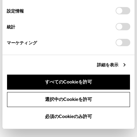
の
「すべてのCookieを許可」をクリックすることで、お客様の
の閲覧履歴、検索履歴を保持しています。削除を希望され
選
デバイスにすべてのCookie(クッキー)が保存されることに同
設定情報
る方は、当社のお客様相談窓口（0800-700-7700）までご
択
意したことになります。Cookie(クッキー)のオプトアウト、
連絡ください。
設定の変更、同意を撤回したりするにあたっては、当社の
統計
「
Cookie（クッキー）情報の取り扱いについて
お車に関するお問い合わせ・ご相談は
」をご覧くだ
さい。
https://toyota.jp/faq/?
80
エンジンスイッチ
マーケティング
site_domain=default#otoiawase
までお願いします。
ACCまたはON時／
アンテナの接続が
詳細を表示
知識
すべてのCookieを許可
以下の設定にした場合は、エラーが発生しても
同意しない
同意する
選択中のCookieを許可
音声案内は出力されません。ETC2.0ユニット
からブザー音のみが出力されます。
必須のCookieのみ許可
ETCの設定画面で、音声設定の
[‍ETC 料金／
情報通知‍]
を「OFF」に設定したとき
音設定画面で、「システム音量」を「0」に設