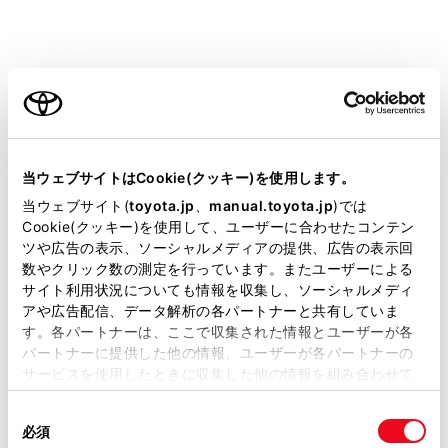
ご利用の条件
06
料金所通過時／高
当サイトには、全ての取扱説明書及び補足資料、正誤表等
ETC2.0ユニット
が掲載されているわけではありません。
当ウェブサイトはCookie(クッキー)を使用します。
処理エラー
掲載している取扱説明書はお客様の年式に合致しない場合
当ウェブサイト(
toyota.jp
、
manual.toyota.jp
)では
があります。
Cookie(クッキー)を使用して、ユーザーに合わせたコンテン
07
料金所通過時／高
ツや広告の表示、ソーシャルメディアの提供、広告の表示回
取扱説明書は、弊社が著作権その他の知的財産権を保有し
ETC2.0ユニット
数やクリック数の測定を行っています。またユーザーによる
ます。弊社の許可なく、取扱説明書の一部または全部を、
処理エラー
サイト利用状況についても情報を収集し、ソーシャルメディ
複製、複写、改変もしくは配信等することはできません。
アや広告配信、データ解析の各パートナーと共有していま
す。各パートナーは、ここで収集された情報とユーザーが各
当サイトの利用、または利用できなかったことにより万一
11
料金所通過時：
パートナーに提供した他の情報、ユーザーが各パートナーの
損害が生じても、弊社は一切責任を負いません。
サービスを使用したときに収集した他の情報を組み合わせて
ETC カードにデ
掲載内容は予告なく変更、またはサービスを中止すること
使用することがあります。当ウェブサイトの使用を続行する
があります。
同
とCookie(クッキー)に同意したこととなります。
必須
意
当サイト（取扱説明書）では、利便性向上のためにお客様