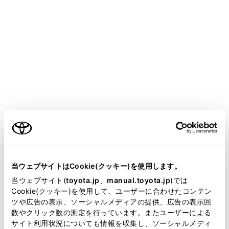
HARRIER PHEV 2025.06～
取扱説明書
お手入れのしかた
簡単な点検・部品交換
ガレージジャッキ
ご利用の条件
ガレージジャッキを使用するときは、ガレージジャッキ
に付属の取り扱い説明書に従って、安全に作業してくだ
さい。
当サイトには、全ての取扱説明書及び補足資料、正誤表等
が掲載されているわけではありません。
当ウェブサイトはCookie(クッキー)を使用します。
ガレージジャッキを使用して車両を持ち上げるときは、
掲載している取扱説明書はお客様の年式に合致しない場合
当ウェブサイト(
toyota.jp
、
manual.toyota.jp
)では
正しい位置にガレージジャッキをセットしてください。
があります。
Cookie(クッキー)を使用して、ユーザーに合わせたコンテン
正しい位置にセットしないと、車両が損傷したり、けが
ツや広告の表示、ソーシャルメディアの提供、広告の表示回
取扱説明書は、弊社が著作権その他の知的財産権を保有し
をしたりするおそれがあります。
数やクリック数の測定を行っています。またユーザーによる
ます。弊社の許可なく、取扱説明書の一部または全部を、
サイト利用状況についても情報を収集し、ソーシャルメディ