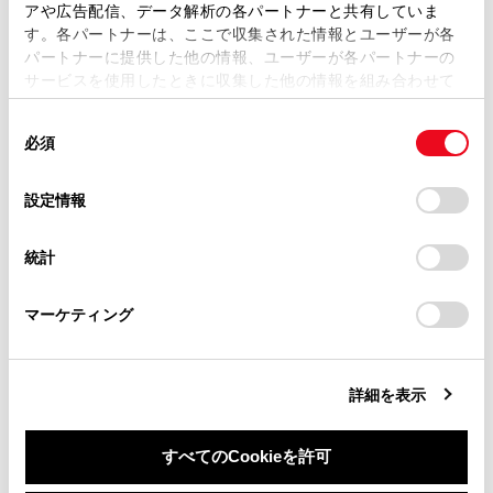
複製、複写、改変もしくは配信等することはできません。
アや広告配信、データ解析の各パートナーと共有していま
ジャッキポイントの位置を確認する
す。各パートナーは、ここで収集された情報とユーザーが各
当サイトの利用、または利用できなかったことにより万一
パートナーに提供した他の情報、ユーザーが各パートナーの
損害が生じても、弊社は一切責任を負いません。
サービスを使用したときに収集した他の情報を組み合わせて
掲載内容は予告なく変更、またはサービスを中止すること
使用することがあります。当ウェブサイトの使用を続行する
があります。
同
とCookie(クッキー)に同意したこととなります。
必須
意
当サイト（取扱説明書）では、利便性向上のためにお客様
の
「すべてのCookieを許可」をクリックすることで、お客様の
の閲覧履歴、検索履歴を保持しています。削除を希望され
選
デバイスにすべてのCookie(クッキー)が保存されることに同
設定情報
る方は、当社のお客様相談窓口（0800-700-7700）までご
合わせて見られているページ
択
意したことになります。Cookie(クッキー)のオプトアウト、
連絡ください。
設定の変更、同意を撤回したりするにあたっては、当社の
統計
「
Cookie（クッキー）情報の取り扱いについて
お車に関するお問い合わせ・ご相談は
」をご覧くだ
ボンネット
さい。
https://toyota.jp/faq/?
DC／DCコンバータ冷却用吸入口／フィルターの清掃
マーケティング
site_domain=default#otoiawase
までお願いします。
タイヤについて
詳細を表示
このページは役に立ちましたか？
すべてのCookieを許可