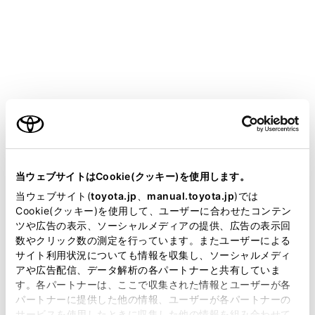
HARRIER PHEV 2025.06～
取扱説明書
マルチメディア
ナビゲーション
目的地の検索
スマートフォンから目的地を設
定する
ご利用の条件
当サイトには、全ての取扱説明書及び補足資料、正誤表等
が掲載されているわけではありません。
当ウェブサイトはCookie(クッキー)を使用します。
掲載している取扱説明書はお客様の年式に合致しない場合
当ウェブサイト(
toyota.jp
、
manual.toyota.jp
)では
があります。
Cookie(クッキー)を使用して、ユーザーに合わせたコンテン
ツや広告の表示、ソーシャルメディアの提供、広告の表示回
NaviConについて
取扱説明書は、弊社が著作権その他の知的財産権を保有し
数やクリック数の測定を行っています。またユーザーによる
ます。弊社の許可なく、取扱説明書の一部または全部を、
サイト利用状況についても情報を収集し、ソーシャルメディ
複製、複写、改変もしくは配信等することはできません。
アや広告配信、データ解析の各パートナーと共有していま
す。各パートナーは、ここで収集された情報とユーザーが各
当サイトの利用、または利用できなかったことにより万一
パートナーに提供した他の情報、ユーザーが各パートナーの
損害が生じても、弊社は一切責任を負いません。
サービスを使用したときに収集した他の情報を組み合わせて