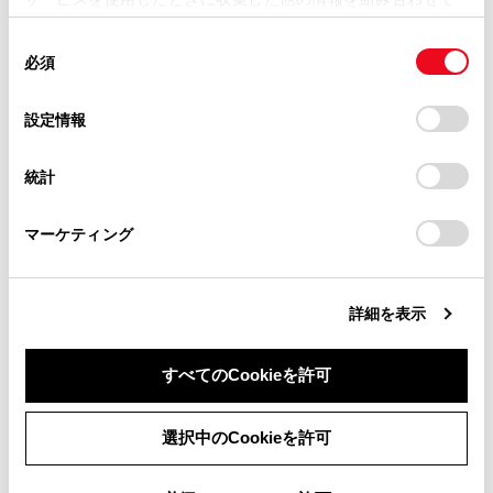
掲載内容は予告なく変更、またはサービスを中止すること
使用することがあります。当ウェブサイトの使用を続行する
があります。
同
とCookie(クッキー)に同意したこととなります。
合わせて見られているページ
必須
意
当サイト（取扱説明書）では、利便性向上のためにお客様
の
「すべてのCookieを許可」をクリックすることで、お客様の
の閲覧履歴、検索履歴を保持しています。削除を希望され
VICSについて
選
デバイスにすべてのCookie(クッキー)が保存されることに同
設定情報
る方は、当社のお客様相談窓口（0800-700-7700）までご
択
意したことになります。Cookie(クッキー)のオプトアウト、
目的地検索画面の見方
連絡ください。
設定の変更、同意を撤回したりするにあたっては、当社の
統計
地図を更新する
「
Cookie（クッキー）情報の取り扱いについて
お車に関するお問い合わせ・ご相談は
」をご覧くだ
さい。
https://toyota.jp/faq/?
マーケティング
site_domain=default#otoiawase
までお願いします。
このページは役に立ちましたか？
詳細を表示
はい
いいえ
すべてのCookieを許可
同意しない
同意する
選択中のCookieを許可