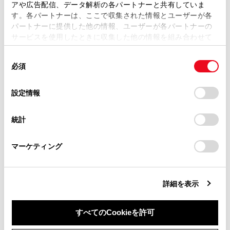
アや広告配信、データ解析の各パートナーと共有していま
す。各パートナーは、ここで収集された情報とユーザーが各
当サイトの利用、または利用できなかったことにより万一
パートナーに提供した他の情報、ユーザーが各パートナーの
損害が生じても、弊社は一切責任を負いません。
サービスを使用したときに収集した他の情報を組み合わせて
掲載内容は予告なく変更、またはサービスを中止すること
使用することがあります。当ウェブサイトの使用を続行する
があります。
同
とCookie(クッキー)に同意したこととなります。
必須
意
当サイト（取扱説明書）では、利便性向上のためにお客様
の
「すべてのCookieを許可」をクリックすることで、お客様の
の閲覧履歴、検索履歴を保持しています。削除を希望され
選
デバイスにすべてのCookie(クッキー)が保存されることに同
設定情報
る方は、当社のお客様相談窓口（0800-700-7700）までご
合わせて見られているページ
択
意したことになります。Cookie(クッキー)のオプトアウト、
連絡ください。
設定の変更、同意を撤回したりするにあたっては、当社の
統計
「
Cookie（クッキー）情報の取り扱いについて
お車に関するお問い合わせ・ご相談は
」をご覧くだ
ワンタッチダイヤルを登録する
さい。
https://toyota.jp/faq/?
連絡先データの転送
マーケティング
site_domain=default#otoiawase
までお願いします。
ハンズフリー電話についての留意事項
詳細を表示
このページは役に立ちましたか？
すべてのCookieを許可