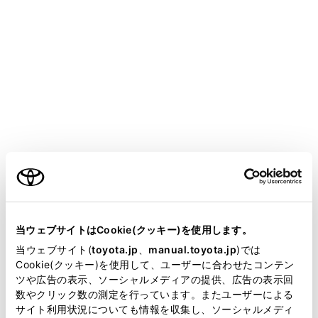
HARRIER PHEV 2025.06～
取扱説明書
マルチメディア
ハンズフリー電話
電話のかけ方
電話のかけ方
ご利用の条件
履歴から電話をかける
ワンタッチダイヤルから電話をかける
当サイトには、全ての取扱説明書及び補足資料、正誤表等
連絡先から電話をかける
が掲載されているわけではありません。
当ウェブサイトはCookie(クッキー)を使用します。
キーパッドから電話をかける
掲載している取扱説明書はお客様の年式に合致しない場合
当ウェブサイト(
toyota.jp
、
manual.toyota.jp
)では
があります。
Cookie(クッキー)を使用して、ユーザーに合わせたコンテン
交通情報から電話をかける
ツや広告の表示、ソーシャルメディアの提供、広告の表示回
取扱説明書は、弊社が著作権その他の知的財産権を保有し
110番／119番にかける
数やクリック数の測定を行っています。またユーザーによる
ます。弊社の許可なく、取扱説明書の一部または全部を、
ウェイト／ポーズ信号を使って電話をかける
サイト利用状況についても情報を収集し、ソーシャルメディ
複製、複写、改変もしくは配信等することはできません。