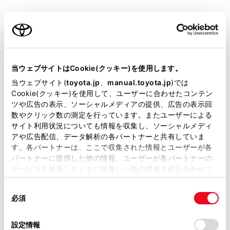
安全にお使いいただくために
ご利用の条件
アダプティブハイビームシステムを過信しないで
ください。運転者は常に自らの責任で周囲の状況
を把握し、安全運転を心がけ、必要に応じて手動
当サイトには、全ての取扱説明書及び補足資料、正誤表等
でハイビームとロービームを切りかえてくださ
が掲載されているわけではありません。
当ウェブサイトはCookie(クッキー)を使用します。
い。
掲載している取扱説明書はお客様の年式に合致しない場合
当ウェブサイト(
toyota.jp
、
manual.toyota.jp
)では
があります。
Cookie(クッキー)を使用して、ユーザーに合わせたコンテン
アダプティブハイビームシステムの誤作動を
ツや広告の表示、ソーシャルメディアの提供、広告の表示回
防ぐために
取扱説明書は、弊社が著作権その他の知的財産権を保有し
数やクリック数の測定を行っています。またユーザーによる
ます。弊社の許可なく、取扱説明書の一部または全部を、
サイト利用状況についても情報を収集し、ソーシャルメディ
システムをOFFにする必要があるとき：→
システ
複製、複写、改変もしくは配信等することはできません。
アや広告配信、データ解析の各パートナーと共有していま
ムをOFFにする必要があるとき
す。各パートナーは、ここで収集された情報とユーザーが各
当サイトの利用、または利用できなかったことにより万一
パートナーに提供した他の情報、ユーザーが各パートナーの
損害が生じても、弊社は一切責任を負いません。
サービスを使用したときに収集した他の情報を組み合わせて
掲載内容は予告なく変更、またはサービスを中止すること
使用することがあります。当ウェブサイトの使用を続行する
システムの制御
があります。
同
とCookie(クッキー)に同意したこととなります。
必須
意
当サイト（取扱説明書）では、利便性向上のためにお客様
アダプティブハイビームシステムを使うには
の
「すべてのCookieを許可」をクリックすることで、お客様の
の閲覧履歴、検索履歴を保持しています。削除を希望され
選
デバイスにすべてのCookie(クッキー)が保存されることに同
設定情報
る方は、当社のお客様相談窓口（0800-700-7700）までご