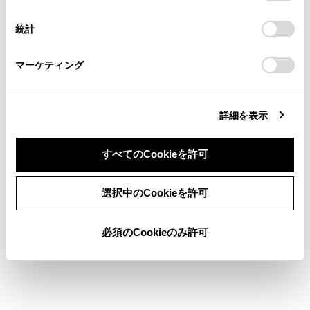
択
意したことになります。Cookie(クッキー)のオプトアウト、
手動制御に切りかえるには
連絡ください。
設定の変更、同意を撤回したりするにあたっては、当社の
統計
「
Cookie（クッキー）情報の取り扱いについて
お車に関するお問い合わせ・ご相談は
」をご覧くだ
さい。
https://toyota.jp/faq/?
一時的なロービームへの切りかえ
マーケティング
site_domain=default#otoiawase
までお願いします。
詳細を表示
すべてのCookieを許可
合わせて見られているページ
同意しない
同意する
選択中のCookieを許可
レーダークルーズコントロール
ソフトウェアアップデートを確認する（Toyota Safety
必須のCookieのみ許可
Sense装着車）
PCS（プリクラッシュセーフティ）