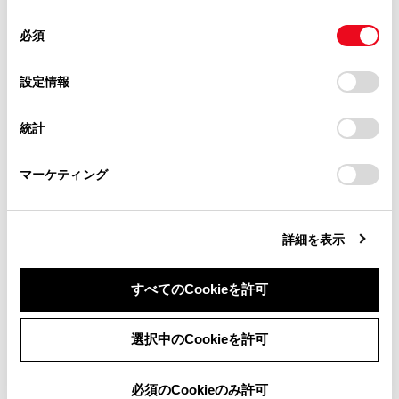
使用することがあります。当ウェブサイトの使用を続行する
合わせて見られているページ
があります。
同
とCookie(クッキー)に同意したこととなります。
必須
意
当サイト（取扱説明書）では、利便性向上のためにお客様
DC／DCコンバータ冷却用吸入口／フィルターの清掃
の
「すべてのCookieを許可」をクリックすることで、お客様の
の閲覧履歴、検索履歴を保持しています。削除を希望され
選
デバイスにすべてのCookie(クッキー)が保存されることに同
設定情報
タイヤについて
る方は、当社のお客様相談窓口（0800-700-7700）までご
択
意したことになります。Cookie(クッキー)のオプトアウト、
連絡ください。
設定の変更、同意を撤回したりするにあたっては、当社の
ワイパーゴムの交換
統計
「
Cookie（クッキー）情報の取り扱いについて
お車に関するお問い合わせ・ご相談は
」をご覧くだ
さい。
https://toyota.jp/faq/?
マーケティング
site_domain=default#otoiawase
までお願いします。
このページは役に立ちましたか？
詳細を表示
はい
いいえ
すべてのCookieを許可
同意しない
同意する
選択中のCookieを許可
必須のCookieのみ許可
ブックマーク
あとで読む