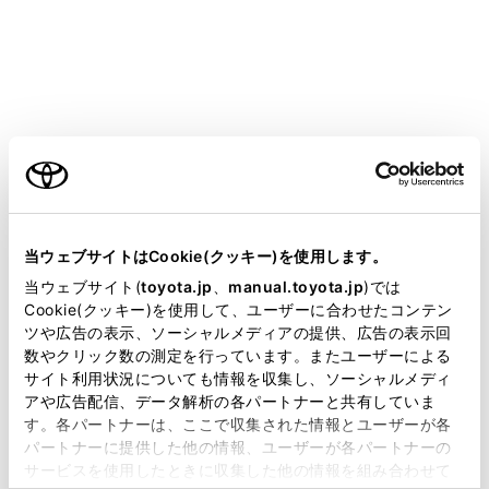
HARRIER PHEV 2025.06～
取扱説明書
お手入れのしかた
簡単な点検・部品交換
ボンネット
ご利用の条件
当サイトには、全ての取扱説明書及び補足資料、正誤表等
が掲載されているわけではありません。
当ウェブサイトはCookie(クッキー)を使用します。
掲載している取扱説明書はお客様の年式に合致しない場合
当ウェブサイト(
toyota.jp
、
manual.toyota.jp
)では
があります。
Cookie(クッキー)を使用して、ユーザーに合わせたコンテン
ボンネットを開けるには
ツや広告の表示、ソーシャルメディアの提供、広告の表示回
取扱説明書は、弊社が著作権その他の知的財産権を保有し
数やクリック数の測定を行っています。またユーザーによる
ます。弊社の許可なく、取扱説明書の一部または全部を、
サイト利用状況についても情報を収集し、ソーシャルメディ
複製、複写、改変もしくは配信等することはできません。
アや広告配信、データ解析の各パートナーと共有していま
す。各パートナーは、ここで収集された情報とユーザーが各
当サイトの利用、または利用できなかったことにより万一
パートナーに提供した他の情報、ユーザーが各パートナーの
損害が生じても、弊社は一切責任を負いません。
サービスを使用したときに収集した他の情報を組み合わせて
掲載内容は予告なく変更、またはサービスを中止すること