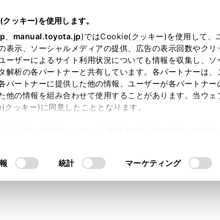
扱説明書
e(クッキー)を使用します。
®
オーディオ
Bluetooth
オーディオの操作
jp
、
manual.toyota.jp
)ではCookie(クッキー)を使用して
®
の表示、ソーシャルメディアの提供、広告の表示回数やクリ
oth
オーディオを再生する
ユーザーによるサイト利用状況についても情報を収集し、ソ
タ解析の各パートナーと共有しています。各パートナーは、
各パートナーに提供した他の情報、ユーザーが各パートナー
た他の情報を組み合わせて使用することがあります。当ウェ
ie(クッキー)に同意したこととなります。
を接続することで、ポータブル機を直接操作することなく使用
許可」をクリックすることで、お客様のデバイスにすべてのCook
意したことになります。Cookie(クッキー)のオプトアウト
るにあたっては、当社の「
Cookie（クッキー）情報の取り
報
統計
マーケティング
たポータブル機によっては、次の情報が表示されないことがあ
ダータイトル
ム名