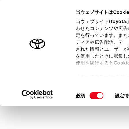
HARRIER PHEV 2025.06～
取
当ウェブサイトはCooki
マルチメディア
当ウェブサイト(
toyota.
ホーム
わせたコンテンツや広告
Blueto
定を行っています。また
はじめに
ディアや広告配信、デー
された情報とユーザーが
安全・安心のために
を使用したときに収集し
プラグインハイブリッドシステム
使用を続行するとCook
走行に関する情報表示
ポータブル機
「すべてのCookieを
運転する前に
ー)が保存されることに同
知識
運転
更、同意を撤回したりす
同
必須
設定情
室内装備・機能
て
」をご覧ください。
接続し
意
マルチメディア
フォル
の
お手入れのしかた
選
曲名
択
万一の場合には
アルバ