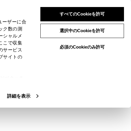
すべてのCookieを許可
、ユーザーに合
ック数の測
選択中のCookieを許可
ーシャルメ
ここで収集
必須のCookieのみ許可
のサービス
ブサイトの
できます。
ie(クッキ
、設定の変
扱いについ
詳細を表示
ります。