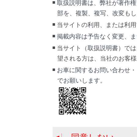
取扱説明書は、弊社が著作権
部を、複製、複写、改変もし
当サイトの利用、または利用
[‍
掲載内容は予告なく変更、ま
当サイト（取扱説明書）では
ラン
タッ
望される方は、当社のお客様相談
[‍
お車に関するお問い合わせ・
でお願いします。
再生
タッ
[‍
再生
[‍
再生