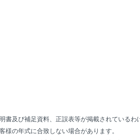
をマルチメディアシステムに接続してください。
ニューの
[‍
‍]
にタッチします。
オ選択‍]
にタッチします。
または
[‍Bluetooth‍]
にタッチします。
®
て、再生中のBluetooth
オーディオを操作します。
操作する
明書及び補足資料、正誤表等が掲載されているわ
客様の年式に合致しない場合があります。