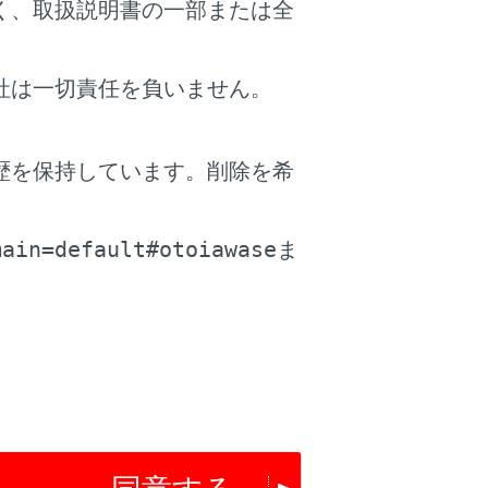
く、取扱説明書の一部または全
社は一切責任を負いません。
歴を保持しています。削除を希
。
main=default#otoiawase
ま
、前のトラックの先頭から再生します。
生します。