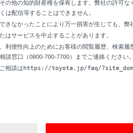
その他の知的財産権を保有します。弊社の許可な
くは配信等することはできません。
できなかったことにより万一損害が生じても、弊
‍]
たはサービスを中止することがあります。
、利便性向上のためにお客様の閲覧履歴、検索履
ダム再生をします。
チするたびに、ランダムの設定が切りかわります。
窓口（0800-700-7700）までご連絡ください
‍]
https://toyota.jp/faq/?site_do
ご相談は
中のトラックの先頭から再生します。 トラックの先頭のときは
チし続けると、早もどしします。手を離すと、その位置から再
‍]
を一時停止します。
‍]
します。