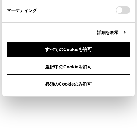
さい。
https://toyota.jp/faq/?
マーケティング
site_domain=default#otoiawase
までお願いします。
詳細を表示
合わせて見られているページ
すべてのCookieを許可
目的地検索画面の見方
同意しない
同意する
選択中のCookieを許可
地図を更新する
先読みエコドライブ
必須のCookieのみ許可
このページは役に立ちましたか？
はい
いいえ