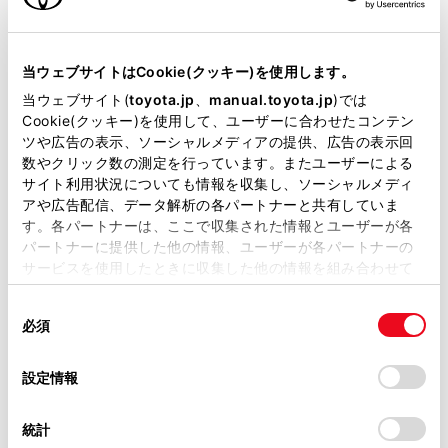
VICSの運用時間について
当サイトには、全ての取扱説明書及び補足資料、正誤表等
が掲載されているわけではありません。
VICS FM多重放送を受信できないとき
当ウェブサイトはCookie(クッキー)を使用します。
掲載している取扱説明書はお客様の年式に合致しない場合
当ウェブサイト(
toyota.jp
、
manual.toyota.jp
)では
があります。
Cookie(クッキー)を使用して、ユーザーに合わせたコンテン
VICSの用語について
ツや広告の表示、ソーシャルメディアの提供、広告の表示回
取扱説明書は、弊社が著作権その他の知的財産権を保有し
数やクリック数の測定を行っています。またユーザーによる
ます。弊社の許可なく、取扱説明書の一部または全部を、
VICSセンター著作権について
サイト利用状況についても情報を収集し、ソーシャルメディ
複製、複写、改変もしくは配信等することはできません。
アや広告配信、データ解析の各パートナーと共有していま
す。各パートナーは、ここで収集された情報とユーザーが各
当サイトの利用、または利用できなかったことにより万一
VICS、ETC2.0（ITSスポット）の問い合わせ
パートナーに提供した他の情報、ユーザーが各パートナーの
損害が生じても、弊社は一切責任を負いません。
先について
サービスを使用したときに収集した他の情報を組み合わせて
掲載内容は予告なく変更、またはサービスを中止すること
使用することがあります。当ウェブサイトの使用を続行する
があります。
同
道路管理者からのお知らせとお願い
とCookie(クッキー)に同意したこととなります。
必須
意
当サイト（取扱説明書）では、利便性向上のためにお客様
の
「すべてのCookieを許可」をクリックすることで、お客様の
の閲覧履歴、検索履歴を保持しています。削除を希望され
VICS過去データについて
選
デバイスにすべてのCookie(クッキー)が保存されることに同
設定情報
る方は、当社のお客様相談窓口（0800-700-7700）までご
択
意したことになります。Cookie(クッキー)のオプトアウト、
連絡ください。
設定の変更、同意を撤回したりするにあたっては、当社の
VICS情報有料放送サービス契約約款
統計
「
Cookie（クッキー）情報の取り扱いについて
お車に関するお問い合わせ・ご相談は
」をご覧くだ