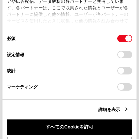
アや広告配信、データ解析の各パートナーと共有していま
す。各パートナーは、ここで収集された情報とユーザーが各
当サイトの利用、または利用できなかったことにより万一
パートナーに提供した他の情報、ユーザーが各パートナーの
損害が生じても、弊社は一切責任を負いません。
サービスを使用したときに収集した他の情報を組み合わせて
掲載内容は予告なく変更、またはサービスを中止すること
使用することがあります。当ウェブサイトの使用を続行する
があります。
同
とCookie(クッキー)に同意したこととなります。
必須
意
当サイト（取扱説明書）では、利便性向上のためにお客様
の
「すべてのCookieを許可」をクリックすることで、お客様の
の閲覧履歴、検索履歴を保持しています。削除を希望され
選
デバイスにすべてのCookie(クッキー)が保存されることに同
設定情報
る方は、当社のお客様相談窓口（0800-700-7700）までご
合わせて見られているページ
択
意したことになります。Cookie(クッキー)のオプトアウト、
連絡ください。
設定の変更、同意を撤回したりするにあたっては、当社の
統計
VICSについて
「
Cookie（クッキー）情報の取り扱いについて
お車に関するお問い合わせ・ご相談は
」をご覧くだ
さい。
https://toyota.jp/faq/?
目的地検索画面の見方
マーケティング
site_domain=default#otoiawase
までお願いします。
地図を更新する
詳細を表示
このページは役に立ちましたか？
すべてのCookieを許可