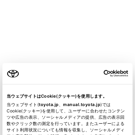
HARRIER PHEV 2025.06～
取扱説明書
マルチメディア
ナビゲーション
VICS・交通情報
気象、災害情報のエリア表示
ご利用の条件
気象、災害情報を受信すると地図上に自動的に該当エリ
アがハイライト表示されます。
当サイトには、全ての取扱説明書及び補足資料、正誤表等
が掲載されているわけではありません。
当ウェブサイトはCookie(クッキー)を使用します。
掲載している取扱説明書はお客様の年式に合致しない場合
当ウェブサイト(
toyota.jp
、
manual.toyota.jp
)では
があります。
Cookie(クッキー)を使用して、ユーザーに合わせたコンテン
ツや広告の表示、ソーシャルメディアの提供、広告の表示回
取扱説明書は、弊社が著作権その他の知的財産権を保有し
数やクリック数の測定を行っています。またユーザーによる
ます。弊社の許可なく、取扱説明書の一部または全部を、
サイト利用状況についても情報を収集し、ソーシャルメディ
複製、複写、改変もしくは配信等することはできません。