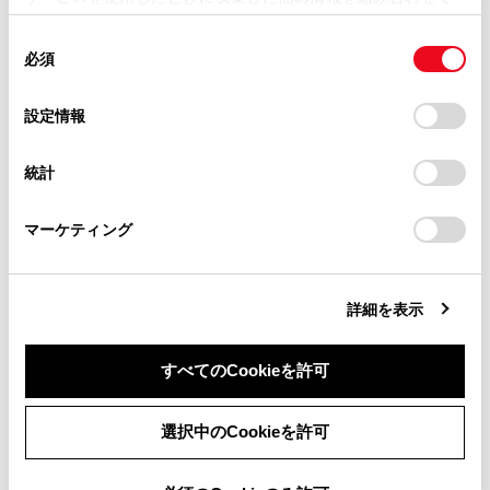
掲載内容は予告なく変更、またはサービスを中止すること
使用することがあります。当ウェブサイトの使用を続行する
があります。
同
とCookie(クッキー)に同意したこととなります。
合わせて見られているページ
必須
意
当サイト（取扱説明書）では、利便性向上のためにお客様
の
「すべてのCookieを許可」をクリックすることで、お客様の
の閲覧履歴、検索履歴を保持しています。削除を希望され
地上デジタルテレビを視聴する
選
デバイスにすべてのCookie(クッキー)が保存されることに同
設定情報
る方は、当社のお客様相談窓口（0800-700-7700）までご
択
意したことになります。Cookie(クッキー)のオプトアウト、
地上デジタルテレビの視聴についての留意事項
連絡ください。
設定の変更、同意を撤回したりするにあたっては、当社の
統計
USBメモリーの音楽ファイルを再生する
「
Cookie（クッキー）情報の取り扱いについて
お車に関するお問い合わせ・ご相談は
」をご覧くだ
さい。
https://toyota.jp/faq/?
マーケティング
site_domain=default#otoiawase
までお願いします。
このページは役に立ちましたか？
詳細を表示
はい
いいえ
すべてのCookieを許可
同意しない
同意する
選択中のCookieを許可