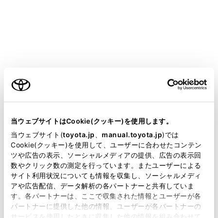
HARRIER PHEV 2025.06～
取扱説明書
マルチメディア
オーディオ
HDMIの操作
HDMIの操作
ご利用の条件
当サイトには、全ての取扱説明書及び補足資料、正誤表等
が掲載されているわけではありません。
当ウェブサイトはCookie(クッキー)を使用します。
HDMIを再生する
掲載している取扱説明書はお客様の年式に合致しない場合
当ウェブサイト(
toyota.jp
、
manual.toyota.jp
)では
HDMIの再生についての留意事項
があります。
Cookie(クッキー)を使用して、ユーザーに合わせたコンテン
ツや広告の表示、ソーシャルメディアの提供、広告の表示回
取扱説明書は、弊社が著作権その他の知的財産権を保有し
数やクリック数の測定を行っています。またユーザーによる
ます。弊社の許可なく、取扱説明書の一部または全部を、
サイト利用状況についても情報を収集し、ソーシャルメディ
複製、複写、改変もしくは配信等することはできません。
アや広告配信、データ解析の各パートナーと共有していま
す。各パートナーは、ここで収集された情報とユーザーが各
当サイトの利用、または利用できなかったことにより万一
パートナーに提供した他の情報、ユーザーが各パートナーの
損害が生じても、弊社は一切責任を負いません。
サービスを使用したときに収集した他の情報を組み合わせて