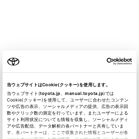
HARRIER PHEV 2025.06～
取扱説明書
運転する前に
ハンドル位置・ミラー
ハンドル
ご利用の条件
メニュー
当サイトには、全ての取扱説明書及び補足資料、正誤表等
が掲載されているわけではありません。
当ウェブサイトはCookie(クッキー)を使用します。
調整のしかた
掲載している取扱説明書はお客様の年式に合致しない場合
当ウェブサイト(
toyota.jp
、
manual.toyota.jp
)では
があります。
Cookie(クッキー)を使用して、ユーザーに合わせたコンテン
ツや広告の表示、ソーシャルメディアの提供、広告の表示回
取扱説明書は、弊社が著作権その他の知的財産権を保有し
ホーン（警音器）を使うには
数やクリック数の測定を行っています。またユーザーによる
ます。弊社の許可なく、取扱説明書の一部または全部を、
サイト利用状況についても情報を収集し、ソーシャルメディ
複製、複写、改変もしくは配信等することはできません。
アや広告配信、データ解析の各パートナーと共有していま
す。各パートナーは、ここで収集された情報とユーザーが各
当サイトの利用、または利用できなかったことにより万一
パートナーに提供した他の情報、ユーザーが各パートナーの