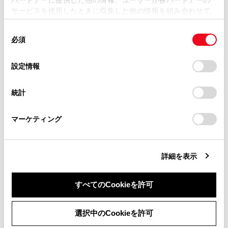
損害が生じても、弊社は一切責任を負いません。
サービスを使用したときに収集した他の情報を組み合わせて
掲載内容は予告なく変更、またはサービスを中止すること
使用することがあります。当ウェブサイトの使用を続行する
があります。
同
とCookie(クッキー)に同意したこととなります。
合わせて見られているページ
必須
意
当サイト（取扱説明書）では、利便性向上のためにお客様
の
「すべてのCookieを許可」をクリックすることで、お客様の
の閲覧履歴、検索履歴を保持しています。削除を希望され
ドア（フロントドア・リヤドア）
選
デバイスにすべてのCookie(クッキー)が保存されることに同
設定情報
る方は、当社のお客様相談窓口（0800-700-7700）までご
択
意したことになります。Cookie(クッキー)のオプトアウト、
デジタルインナーミラー（前後方録画機能付）
連絡ください。
設定の変更、同意を撤回したりするにあたっては、当社の
統計
パワーイージーアクセスシステム／ポジションメモリー／メ
「
Cookie（クッキー）情報の取り扱いについて
お車に関するお問い合わせ・ご相談は
」をご覧くだ
モリーコール機能
さい。
https://toyota.jp/faq/?
マーケティング
site_domain=default#otoiawase
までお願いします。
このページは役に立ちましたか？
詳細を表示
すべてのCookieを許可
はい
いいえ
同意しない
同意する
選択中のCookieを許可