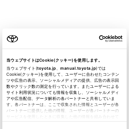
キーボードを終了して前の画面にもどります。
ご利用の条件
カーソルを移動します。
当サイトには、全ての取扱説明書及び補足資料、正誤表等
が掲載されているわけではありません。
当ウェブサイトはCookie(クッキー)を使用します。
表示されている以外の予測変換候補を表示します。
掲載している取扱説明書はお客様の年式に合致しない場合
当ウェブサイト(
toyota.jp
、
manual.toyota.jp
)では
があります。
Cookie(クッキー)を使用して、ユーザーに合わせたコンテン
ツや広告の表示、ソーシャルメディアの提供、広告の表示回
取扱説明書は、弊社が著作権その他の知的財産権を保有し
数やクリック数の測定を行っています。またユーザーによる
1つ前の文字を消去します。
ます。弊社の許可なく、取扱説明書の一部または全部を、
サイト利用状況についても情報を収集し、ソーシャルメディ
複製、複写、改変もしくは配信等することはできません。
アや広告配信、データ解析の各パートナーと共有していま
す。各パートナーは、ここで収集された情報とユーザーが各
当サイトの利用、または利用できなかったことにより万一
パートナーに提供した他の情報、ユーザーが各パートナーの
損害が生じても、弊社は一切責任を負いません。
キーボードの種類を切りかえます。
サービスを使用したときに収集した他の情報を組み合わせて
掲載内容は予告なく変更、またはサービスを中止すること
使用することがあります。当ウェブサイトの使用を続行する
があります。
同
とCookie(クッキー)に同意したこととなります。