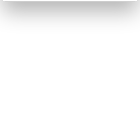
機能により、表示されるキーボードの種類が異
なります。
[‍
‍]
を長押しすると、キーボードの種類を直
接選ぶことができます。
[‍
‍]
をダブルタップすると、入力する文字を
大文字に固定することができます。
合わせて見られているページ