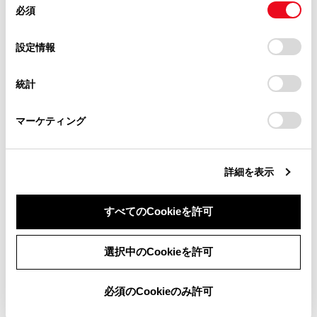
必須
意
当サイト（取扱説明書）では、利便性向上のためにお客様
の
「すべてのCookieを許可」をクリックすることで、お客様の
大文字と小文字を切りかえます。
の閲覧履歴、検索履歴を保持しています。削除を希望され
選
デバイスにすべてのCookie(クッキー)が保存されることに同
設定情報
る方は、当社のお客様相談窓口（0800-700-7700）までご
択
意したことになります。Cookie(クッキー)のオプトアウト、
[‍検索‍]
連絡ください。
設定の変更、同意を撤回したりするにあたっては、当社の
統計
入力した文字を確定して検索を実行します。
「
Cookie（クッキー）情報の取り扱いについて
お車に関するお問い合わせ・ご相談は
」をご覧くだ
さい。
https://toyota.jp/faq/?
マーケティング
site_domain=default#otoiawase
までお願いします。
キーボードを閉じます。
詳細を表示
すべてのCookieを許可
数字や記号の入力モードに切りかえます。
同意しない
同意する
選択中のCookieを許可
英字の入力モードに切りかえます。
必須のCookieのみ許可
知識