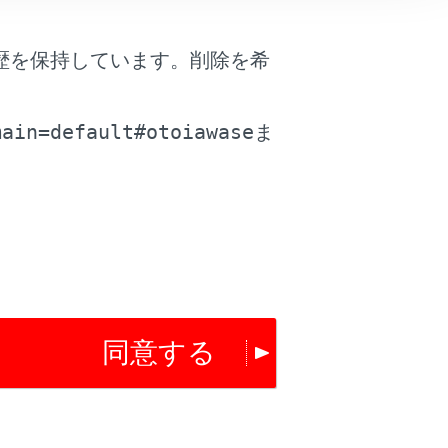
歴を保持しています。削除を希
。
main=default#otoiawase
ま
は役に立ちましたか？
同意する
はい
いいえ