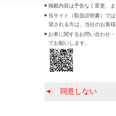
車両情報
掲載内容は予告なく変更、ま
こんなときは
フロント席
当サイト（取扱説明書）では
望される方は、当社のお客様相談
ブックマーク
フロント
あとで読む
お車に関するお問い合わせ・
でお願いします。
吹き出し
PDFで見る
車両
マルチメディア
画面表示設定
合わせて見ら
個人情報の取扱いについて
同意しない
サイト利用について
リモートエア
お問い合わせ
アクセサリーコン
テム