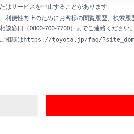
たはサービスを中止することがあります。
集中送風モード（S-FLOW）
、利便性向上のためにお客様の閲覧履歴、検索履
窓口（0800-700-7700）までご連絡ください
ワイパーデアイサー
https://toyota.jp/faq/?site_do
ご相談は
口の配置・操作
れているページ
このページ
コンシステム
セント（AC100V 1500W）・非常時給電シス