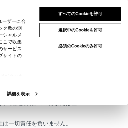
すべてのCookieを許可
、ユーザーに合
ック数の測
選択中のCookieを許可
ーシャルメ
ここで収集
必須のCookieのみ許可
のサービス
ブサイトの
ie(クッキ
けではありません。
、設定の変
扱いについ
詳細を表示
く、取扱説明書の一部または全
社は一切責任を負いません。
ド）