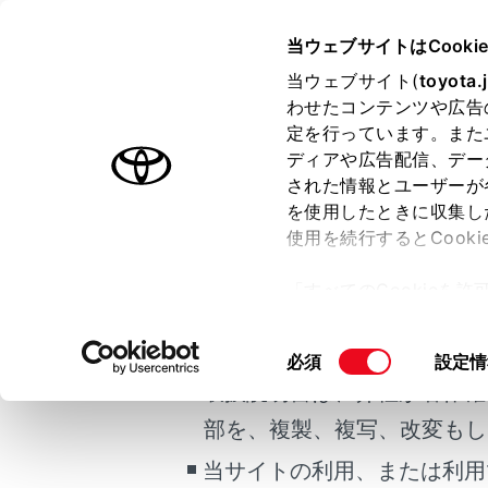
HARRIER PHEV 2025.06～
取
当ウェブサイトはCooki
室内装備・機能
当ウェブサイト(
toyota.
ホーム
わせたコンテンツや広告
オート
定を行っています。また
はじめに
ディアや広告配信、デー
された情報とユーザーが
安全・安心のために
メニュー
を使用したときに収集し
ご利用の条件
プラグインハイブリッドシステム
使用を続行するとCook
走行に関する情報表示
設定温度に
「すべてのCookieを
運転する前に
当サイトには、全ての取扱説
ー)が保存されることに同
運転
更、同意を撤回したりす
エアコン
掲載している取扱説明書はお
同
必須
設定情
室内装備・機能
て
」をご覧ください。
意
取扱説明書は、弊社が著作権
マルチメディア
オート設
の
部を、複製、複写、改変もし
お手入れのしかた
選
択
当サイトの利用、または利用
万一の場合には
運転席と