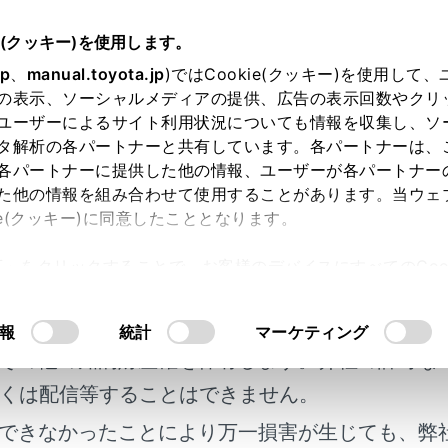
扱説明書
e(クッキー)を使用します。
エアコンの使い方
jp
、
manual.toyota.jp
)ではCookie(クッキー)を使用して
の表示、ソーシャルメディアの提供、広告の表示回数やクリ
エアコン
ユーザーによるサイト利用状況についても情報を収集し、ソ
タ解析の各パートナーと共有しています。各パートナーは、
各パートナーに提供した他の情報、ユーザーが各パートナー
た他の情報を組み合わせて使用することがあります。当ウェ
ie(クッキー)に同意したこととなります。
合わせて吹き出し口と風量を自動で調整します。
許可」をクリックすることで、お客様のデバイスにすべてのCook
明書及び補足資料、正誤表等が掲載されているわ
意したことになります。Cookie(クッキー)のオプトアウト
るにあたっては、当社の「
Cookie（クッキー）情報の取り
操作スイッチについて
客様の年式に合致しない場合があります。
報
統計
マーケティング
その他の知的財産権を保有します。弊社の許可な
定で使用する
くは配信等することはできません。
できなかったことにより万一損害が生じても、弊
助手席の設定温度を別々に設定するには（左右独立モー