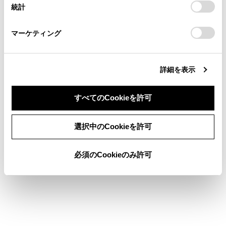
統計
「
Cookie（クッキー）情報の取り扱いについて
お車に関するお問い合わせ・ご相談は
」をご覧くだ
さい。
https://toyota.jp/faq/?
マーケティング
site_domain=default#otoiawase
までお願いします。
詳細を表示
すべてのCookieを許可
合わせて見られているページ
同意しない
同意する
VICSについて
選択中のCookieを許可
目的地検索画面の見方
必須のCookieのみ許可
地図を更新する
このページは役に立ちましたか？