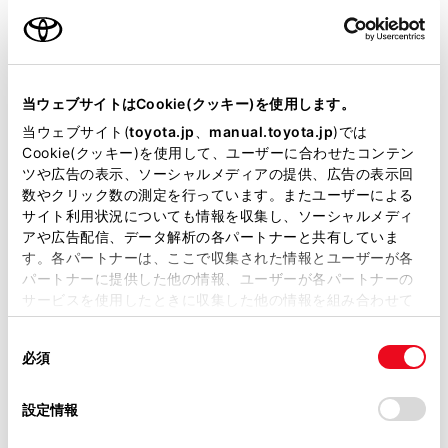
ご利用の条件
知識
当サイトには、全ての取扱説明書及び補足資料、正誤表等
が掲載されているわけではありません。
渋滞と規制音声自動発声の出力ON/OFFを設定
当ウェブサイトはCookie(クッキー)を使用します。
できます。
掲載している取扱説明書はお客様の年式に合致しない場合
当ウェブサイト(
toyota.jp
、
manual.toyota.jp
)では
があります。
Cookie(クッキー)を使用して、ユーザーに合わせたコンテン
音声案内はあくまでも参考としてください。
ツや広告の表示、ソーシャルメディアの提供、広告の表示回
取扱説明書は、弊社が著作権その他の知的財産権を保有し
音声案内の例は一般的なものであり、状況など
数やクリック数の測定を行っています。またユーザーによる
ます。弊社の許可なく、取扱説明書の一部または全部を、
により実際とは異なる案内をされることがあり
サイト利用状況についても情報を収集し、ソーシャルメディ
複製、複写、改変もしくは配信等することはできません。
ます。
アや広告配信、データ解析の各パートナーと共有していま
す。各パートナーは、ここで収集された情報とユーザーが各
当サイトの利用、または利用できなかったことにより万一
自車位置が正確に特定できないときなどに、案
パートナーに提供した他の情報、ユーザーが各パートナーの
損害が生じても、弊社は一切責任を負いません。
内されなかったり、まれに遅れたり、誤った案
サービスを使用したときに収集した他の情報を組み合わせて
掲載内容は予告なく変更、またはサービスを中止すること
内をされることがあります。
使用することがあります。当ウェブサイトの使用を続行する
があります。
同
とCookie(クッキー)に同意したこととなります。
必須
意
当サイト（取扱説明書）では、利便性向上のためにお客様
の
関連リンク
「すべてのCookieを許可」をクリックすることで、お客様の
の閲覧履歴、検索履歴を保持しています。削除を希望され
選
デバイスにすべてのCookie(クッキー)が保存されることに同
設定情報
る方は、当社のお客様相談窓口（0800-700-7700）までご
択
意したことになります。Cookie(クッキー)のオプトアウト、
案内設定
連絡ください。
設定の変更、同意を撤回したりするにあたっては、当社の