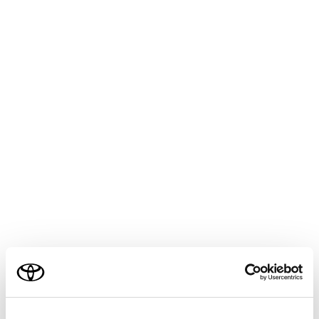
HARRIER PHEV 2025.06～
取扱説明書
マルチメディア
各種設定および登録
ナビゲーション設定
走行支援の設定
メニュー
走行支援の設定では、運転中に注意する地点の案内につ
いて設定することができます。
警告
走行支援設定の案内は、あくまでも補助機能です。案
ご利用の条件
内を過信せず、常に道路標識／標示や道路状況に注意
し、安全運転に心がけてください。
当サイトには、全ての取扱説明書及び補足資料、正誤表等