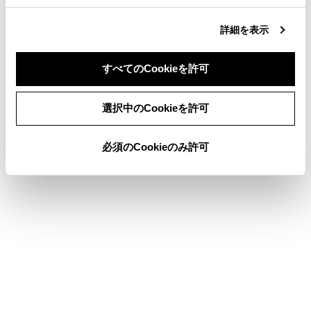
合わせて見られているページ
詳細を表示
その他設定
ドライバーを登録する
すべてのCookieを許可
ルート設定をする
同意しない
同意する
選択中のCookieを許可
必須のCookieのみ許可
このページは役に立ちましたか？
はい
いいえ
ブックマーク
あとで読む