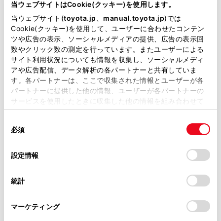
が掲載されているわけではありません。
当ウェブサイトはCookie(クッキー)を使用します。
掲載している取扱説明書はお客様の年式に合致しない場合
当ウェブサイト(
toyota.jp
、
manual.toyota.jp
)では
があります。
Cookie(クッキー)を使用して、ユーザーに合わせたコンテン
一時停止案内を設定する
ツや広告の表示、ソーシャルメディアの提供、広告の表示回
取扱説明書は、弊社が著作権その他の知的財産権を保有し
数やクリック数の測定を行っています。またユーザーによる
ます。弊社の許可なく、取扱説明書の一部または全部を、
サイト利用状況についても情報を収集し、ソーシャルメディ
逆走注意案内を設定する
複製、複写、改変もしくは配信等することはできません。
アや広告配信、データ解析の各パートナーと共有していま
す。各パートナーは、ここで収集された情報とユーザーが各
当サイトの利用、または利用できなかったことにより万一
パートナーに提供した他の情報、ユーザーが各パートナーの
道路形状案内を設定する
損害が生じても、弊社は一切責任を負いません。
サービスを使用したときに収集した他の情報を組み合わせて
掲載内容は予告なく変更、またはサービスを中止すること
使用することがあります。当ウェブサイトの使用を続行する
事故多発地点案内を設定する
があります。
同
とCookie(クッキー)に同意したこととなります。
必須
意
当サイト（取扱説明書）では、利便性向上のためにお客様
の
「すべてのCookieを許可」をクリックすることで、お客様の
先読みエコドライブを設定する
の閲覧履歴、検索履歴を保持しています。削除を希望され
選
デバイスにすべてのCookie(クッキー)が保存されることに同
設定情報
る方は、当社のお客様相談窓口（0800-700-7700）までご
択
意したことになります。Cookie(クッキー)のオプトアウト、
連絡ください。
設定の変更、同意を撤回したりするにあたっては、当社の
統計
「
Cookie（クッキー）情報の取り扱いについて
お車に関するお問い合わせ・ご相談は
」をご覧くだ
さい。
https://toyota.jp/faq/?
マーケティング
site_domain=default#otoiawase
までお願いします。