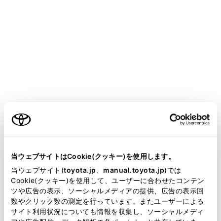
す。
各項目を選択します。
ご利用の条件
設定項目
内容
当サイトには、全ての取扱説明書及び補足資料、正誤表等
「‍ソフトウェア更新‍」
が掲載されているわけではありません。
当ウェブサイトはCookie(クッキー)を使用します。
掲載している取扱説明書はお客様の年式に合致しない場合
当ウェブサイト(
toyota.jp
、
manual.toyota.jp
)では
[‍更新ソフトウェアがあります‍]
[‍詳細‍]
にタッチすると、ソ
があります。
Cookie(クッキー)を使用して、ユーザーに合わせたコンテン
後、更新データのダウンロ
ツや広告の表示、ソーシャルメディアの提供、広告の表示回
取扱説明書は、弊社が著作権その他の知的財産権を保有し
更新データがない場合は
[
数やクリック数の測定を行っています。またユーザーによる
ます。弊社の許可なく、取扱説明書の一部または全部を、
サイト利用状況についても情報を収集し、ソーシャルメディ
複製、複写、改変もしくは配信等することはできません。