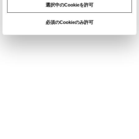
同意しない
同意する
通信モジュール（DCM）を使って更新する
選択中のCookieを許可
必須のCookieのみ許可
合わせて見られているページ
走行支援の設定
その他設定
ドライバーを登録する
このページは役に立ちましたか？