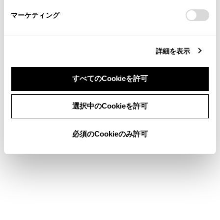
さい。
https://toyota.jp/faq/?
マーケティング
site_domain=default#otoiawase
までお願いします。
詳細を表示
合わせて見られているページ
すべてのCookieを許可
走行支援の設定
同意しない
同意する
その他設定
選択中のCookieを許可
ドライバーを登録する
必須のCookieのみ許可
このページは役に立ちましたか？
はい
いいえ