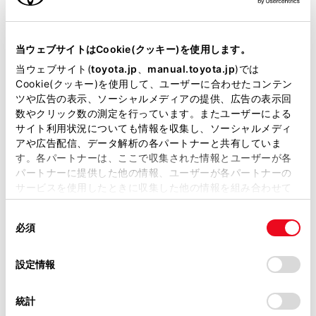
[‍画質調整‍]
にタッチします。
当サイトには、全ての取扱説明書及び補足資料、正誤表等
各項目を設定します。
が掲載されているわけではありません。
当ウェブサイトはCookie(クッキー)を使用します。
掲載している取扱説明書はお客様の年式に合致しない場合
当ウェブサイト(
toyota.jp
、
manual.toyota.jp
)では
があります。
Cookie(クッキー)を使用して、ユーザーに合わせたコンテン
ツや広告の表示、ソーシャルメディアの提供、広告の表示回
取扱説明書は、弊社が著作権その他の知的財産権を保有し
数やクリック数の測定を行っています。またユーザーによる
ます。弊社の許可なく、取扱説明書の一部または全部を、
サイト利用状況についても情報を収集し、ソーシャルメディ
複製、複写、改変もしくは配信等することはできません。
アや広告配信、データ解析の各パートナーと共有していま
す。各パートナーは、ここで収集された情報とユーザーが各
当サイトの利用、または利用できなかったことにより万一
パートナーに提供した他の情報、ユーザーが各パートナーの
損害が生じても、弊社は一切責任を負いません。
「‍明るさ‍」
サービスを使用したときに収集した他の情報を組み合わせて
掲載内容は予告なく変更、またはサービスを中止すること
使用することがあります。当ウェブサイトの使用を続行する
明るさを調整できます。
があります。
同
とCookie(クッキー)に同意したこととなります。
必須
意
当サイト（取扱説明書）では、利便性向上のためにお客様
「‍コントラスト‍」
の
「すべてのCookieを許可」をクリックすることで、お客様の
の閲覧履歴、検索履歴を保持しています。削除を希望され
コントラストを調整できます。
選
デバイスにすべてのCookie(クッキー)が保存されることに同
設定情報
る方は、当社のお客様相談窓口（0800-700-7700）までご
択
意したことになります。Cookie(クッキー)のオプトアウト、
連絡ください。
設定の変更、同意を撤回したりするにあたっては、当社の
統計
「
Cookie（クッキー）情報の取り扱いについて
お車に関するお問い合わせ・ご相談は
」をご覧くだ