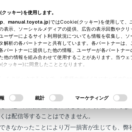
扱説明書
e(クッキー)を使用します。
ETC の利用
ETC の操作
jp
、
manual.toyota.jp
)ではCookie(クッキー)を使用して
の表示、ソーシャルメディアの提供、広告の表示回数やクリ
ニングについて
ユーザーによるサイト利用状況についても情報を収集し、ソ
タ解析の各パートナーと共有しています。各パートナーは、
各パートナーに提供した他の情報、ユーザーが各パートナー
た他の情報を組み合わせて使用することがあります。当ウェ
ie(クッキー)に同意したこととなります。
許可」をクリックすることで、お客様のデバイスにすべてのCook
ット内部のカード接点のクリーニング
明書及び補足資料、正誤表等が掲載されているわ
意したことになります。Cookie(クッキー)のオプトアウト
るにあたっては、当社の「
Cookie（クッキー）情報の取り
客様の年式に合致しない場合があります。
報
統計
マーケティング
その他の知的財産権を保有します。弊社の許可な
くは配信等することはできません。
できなかったことにより万一損害が生じても、弊
れているページ
このページ