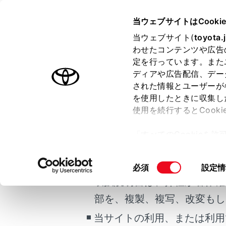
HARRIER PHEV 2025.06～
取
当ウェブサイトはCooki
マルチメディア
当ウェブサイト(
toyota.
ホーム
わせたコンテンツや広告
クリー
定を行っています。また
はじめに
ディアや広告配信、デー
された情報とユーザーが
安全・安心のために
を使用したときに収集し
ご利用の条件
プラグインハイブリッドシステム
使用を続行するとCook
走行に関する情報表示
「すべてのCookieを
運転する前に
ETCユニ
当サイトには、全ての取扱説
ー)が保存されることに同
運転
更、同意を撤回したりす
掲載している取扱説明書はお
同
必須
設定情
室内装備・機能
て
」をご覧ください。
意
取扱説明書は、弊社が著作権
マルチメディア
の
部を、複製、複写、改変もし
お手入れのしかた
選
択
当サイトの利用、または利用
万一の場合には
合わせて見ら