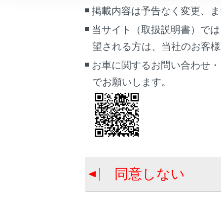
車両情報
掲載内容は予告なく変更、ま
ETC2.0ユニ
こんなときは
当サイト（取扱説明書）では
道路事業者か
望される方は、当社のお客様相談
お問合せ先一
ブックマーク
あとで読む
お車に関するお問い合わせ・
でお願いします。
PDFで見る
車両
マルチメディア
画面表示設定
個人情報の取扱いについて
同意しない
サイト利用について
お問い合わせ