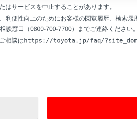
たはサービスを中止することがあります。
ットの使い方
、利便性向上のためにお客様の閲覧履歴、検索履
らのお願い
窓口（0800-700-7700）までご連絡ください
覧
https://toyota.jp/faq/?site_do
ご相談は