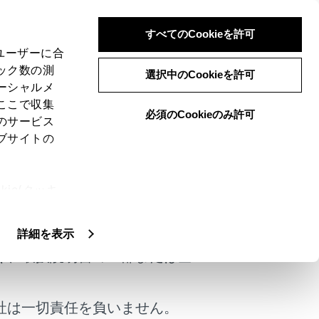
すべてのCookieを許可
、ユーザーに合
ック数の測
選択中のCookieを許可
ーシャルメ
ここで収集
必須のCookieのみ許可
のサービス
ブサイトの
ie(クッキ
けではありません。
、設定の変
扱いについ
詳細を表示
く、取扱説明書の一部または全
社は一切責任を負いません。
は役に立ちましたか？