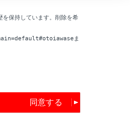
はい
いいえ
歴を保持しています。削除を希
。
main=default#otoiawase
ま
同意する