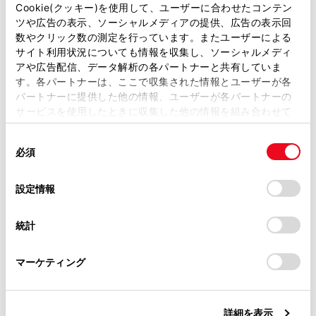
車両にOBD(On-Board Diagnostic)Ⅱ通信を行う機器を接
があります。
Cookie(クッキー)を使用して、ユーザーに合わせたコンテン
続している場合、正しくサービスが行えない場合があり
ツや広告の表示、ソーシャルメディアの提供、広告の表示回
取扱説明書は、弊社が著作権その他の知的財産権を保有し
数やクリック数の測定を行っています。またユーザーによる
ます。
ます。弊社の許可なく、取扱説明書の一部または全部を、
サイト利用状況についても情報を収集し、ソーシャルメディ
複製、複写、改変もしくは配信等することはできません。
アや広告配信、データ解析の各パートナーと共有していま
す。各パートナーは、ここで収集された情報とユーザーが各
当サイトの利用、または利用できなかったことにより万一
パートナーに提供した他の情報、ユーザーが各パートナーの
損害が生じても、弊社は一切責任を負いません。
リモートメンテナンスメール
サービスを使用したときに収集した他の情報を組み合わせて
掲載内容は予告なく変更、またはサービスを中止すること
使用することがあります。当ウェブサイトの使用を続行する
があります。
同
とCookie(クッキー)に同意したこととなります。
e ケア
必須
意
当サイト（取扱説明書）では、利便性向上のためにお客様
の
「すべてのCookieを許可」をクリックすることで、お客様の
の閲覧履歴、検索履歴を保持しています。削除を希望され
選
デバイスにすべてのCookie(クッキー)が保存されることに同
設定情報
る方は、当社のお客様相談窓口（0800-700-7700）までご
択
意したことになります。Cookie(クッキー)のオプトアウト、
連絡ください。
設定の変更、同意を撤回したりするにあたっては、当社の
統計
「
Cookie（クッキー）情報の取り扱いについて
お車に関するお問い合わせ・ご相談は
」をご覧くだ
さい。
https://toyota.jp/faq/?
合わせて見られているページ
マーケティング
site_domain=default#otoiawase
までお願いします。
T-Connectとは
詳細を表示
T-Connectを契約する