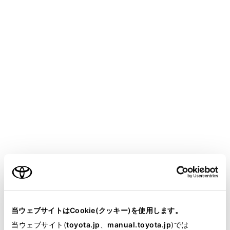
COROLLA CROSS
取扱説明書
T-Connect
マルチメディア
リモートメンテナンスサービス
リモートメンテナンスサービス
について
メニュー
お車の状態に関する情報をトヨタスマートセンターで取
得し、カーライフに役立つ情報を提供するサービスで
ご利用の条件
す。
サービスのご利用には、リモートメンテナンス店の登録
当サイトには、全ての取扱説明書及び補足資料、正誤表等
が必要です。リモートメンテナンス店の新規登録・変更
が掲載されているわけではありません。
当ウェブサイトはCookie(クッキー)を使用します。
時は、トヨタ販売店にご連絡ください。
掲載している取扱説明書はお客様の年式に合致しない場合
当ウェブサイト(
toyota.jp
、
manual.toyota.jp
)では