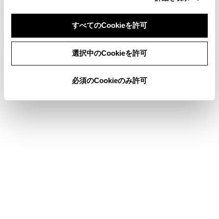
T-Connectを利用する
すべてのCookieを許可
同意しない
同意する
選択中のCookieを許可
このページは役に立ちましたか？
必須のCookieのみ許可
はい
いいえ
ブックマーク
あとで読む
個人情報の取扱いについて
サイト利用について