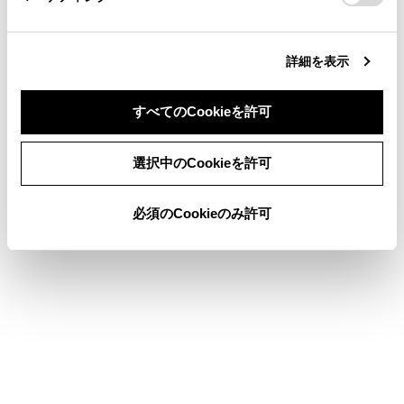
ナビゲーション
オーディオ
詳細を表示
ハンズフリー電話
すべてのCookieを許可
T-Connect
同意しない
同意する
選択中のCookieを許可
駐車支援システム
ETC の利用
必須のCookieのみ許可
ドライブレコーダー
付録