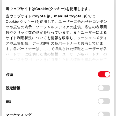
当サイトには、全ての取扱説明書及び補足資料、正誤表等
万一の場合には
が掲載されているわけではありません。
当ウェブサイトはCookie(クッキー)を使用します。
掲載している取扱説明書はお客様の年式に合致しない場合
当ウェブサイト(
toyota.jp
、
manual.toyota.jp
)では
車両情報
があります。
Cookie(クッキー)を使用して、ユーザーに合わせたコンテン
ツや広告の表示、ソーシャルメディアの提供、広告の表示回
取扱説明書は、弊社が著作権その他の知的財産権を保有し
はじめに
数やクリック数の測定を行っています。またユーザーによる
ます。弊社の許可なく、取扱説明書の一部または全部を、
サイト利用状況についても情報を収集し、ソーシャルメディ
複製、複写、改変もしくは配信等することはできません。
こんなときは
アや広告配信、データ解析の各パートナーと共有していま
す。各パートナーは、ここで収集された情報とユーザーが各
当サイトの利用、または利用できなかったことにより万一
パートナーに提供した他の情報、ユーザーが各パートナーの
知っておいていただきたいこと
損害が生じても、弊社は一切責任を負いません。
サービスを使用したときに収集した他の情報を組み合わせて
掲載内容は予告なく変更、またはサービスを中止すること
使用することがあります。当ウェブサイトの使用を続行する
イラスト目次
があります。
同
とCookie(クッキー)に同意したこととなります。
必須
意
当サイト（取扱説明書）では、利便性向上のためにお客様
基本操作
の
「すべてのCookieを許可」をクリックすることで、お客様の
の閲覧履歴、検索履歴を保持しています。削除を希望され
選
デバイスにすべてのCookie(クッキー)が保存されることに同
設定情報
る方は、当社のお客様相談窓口（0800-700-7700）までご
各種設定および登録
択
意したことになります。Cookie(クッキー)のオプトアウト、
連絡ください。
設定の変更、同意を撤回したりするにあたっては、当社の
統計
「
Cookie（クッキー）情報の取り扱いについて
お車に関するお問い合わせ・ご相談は
」をご覧くだ
スマートフォンや通信機器の接続
さい。
https://toyota.jp/faq/?
マーケティング
site_domain=default#otoiawase
までお願いします。