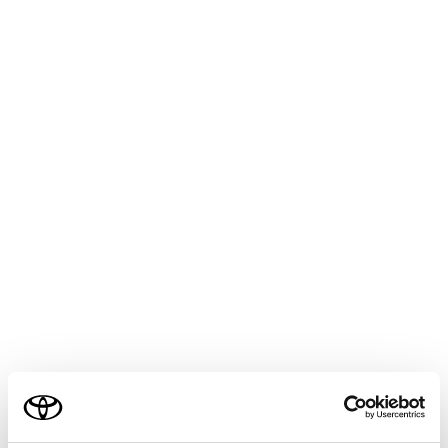
COROLLA CROSS
取扱説明書
よくあるお問い合わせ
安全・安心のために
走行に関する情報表示
運転する前に
運転
室内装備・機能
ご利用の条件
お手入れのしかた