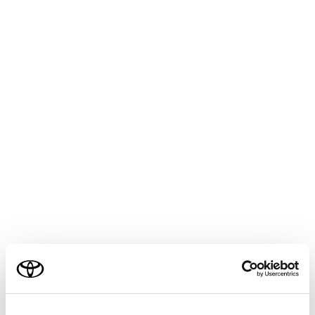
COROLLA CROSS
取扱説明書
マルチメディア
各種設定および登録
ナビゲーション設定
走行支援の設定
メニュー
走行支援の設定では、運転中に注意する地点の案内につ
いて設定することができます。
警告
走行支援設定の案内は、あくまでも補助機能です。案
ご利用の条件
内を過信せず、常に道路標識／標示や道路状況に注意
し、安全運転に心がけてください。
当サイトには、全ての取扱説明書及び補足資料、正誤表等