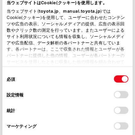
が掲載されているわけではありません。
当ウェブサイトはCookie(クッキー)を使用します。
掲載している取扱説明書はお客様の年式に合致しない場合
当ウェブサイト(
toyota.jp
、
manual.toyota.jp
)では
があります。
Cookie(クッキー)を使用して、ユーザーに合わせたコンテン
一時停止案内を設定する
ツや広告の表示、ソーシャルメディアの提供、広告の表示回
取扱説明書は、弊社が著作権その他の知的財産権を保有し
数やクリック数の測定を行っています。またユーザーによる
ます。弊社の許可なく、取扱説明書の一部または全部を、
サイト利用状況についても情報を収集し、ソーシャルメディ
逆走注意案内を設定する
複製、複写、改変もしくは配信等することはできません。
アや広告配信、データ解析の各パートナーと共有していま
す。各パートナーは、ここで収集された情報とユーザーが各
当サイトの利用、または利用できなかったことにより万一
パートナーに提供した他の情報、ユーザーが各パートナーの
道路形状案内を設定する
損害が生じても、弊社は一切責任を負いません。
サービスを使用したときに収集した他の情報を組み合わせて
掲載内容は予告なく変更、またはサービスを中止すること
使用することがあります。当ウェブサイトの使用を続行する
事故多発地点案内を設定する
があります。
同
とCookie(クッキー)に同意したこととなります。
必須
意
当サイト（取扱説明書）では、利便性向上のためにお客様
の
「すべてのCookieを許可」をクリックすることで、お客様の
先読みエコドライブを設定する
の閲覧履歴、検索履歴を保持しています。削除を希望され
選
デバイスにすべてのCookie(クッキー)が保存されることに同
設定情報
る方は、当社のお客様相談窓口（0800-700-7700）までご
択
意したことになります。Cookie(クッキー)のオプトアウト、
連絡ください。
設定の変更、同意を撤回したりするにあたっては、当社の
統計
「
Cookie（クッキー）情報の取り扱いについて
お車に関するお問い合わせ・ご相談は
」をご覧くだ
さい。
https://toyota.jp/faq/?
マーケティング
site_domain=default#otoiawase
までお願いします。