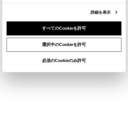
合わせて見られているページ
詳細を表示
各ソースの音を調整する
ドライバーを登録する
すべてのCookieを許可
サウンドやメディアの設定を変更する
同意しない
同意する
選択中のCookieを許可
必須のCookieのみ許可
このページは役に立ちましたか？
はい
いいえ
ブックマーク
あとで読む