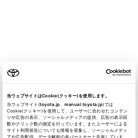
ALPHARD HEV
取扱説明書
お手入れのしかた
お手入れのしかた
内装の手入れ
メニュー
ご利用の条件
お手入れは、部位や素材に合った適切な方法で実施して
ください。
当サイトには、全ての取扱説明書及び補足資料、正誤表等
が掲載されているわけではありません。
当ウェブサイトはCookie(クッキー)を使用します。
掲載している取扱説明書はお客様の年式に合致しない場合
当ウェブサイト(
toyota.jp
、
manual.toyota.jp
)では
室内の手入れをするには
があります。
Cookie(クッキー)を使用して、ユーザーに合わせたコンテン
ツや広告の表示、ソーシャルメディアの提供、広告の表示回
取扱説明書は、弊社が著作権その他の知的財産権を保有し
本革部分の手入れをするには
数やクリック数の測定を行っています。またユーザーによる
ます。弊社の許可なく、取扱説明書の一部または全部を、
サイト利用状況についても情報を収集し、ソーシャルメディ
複製、複写、改変もしくは配信等することはできません。
アや広告配信、データ解析の各パートナーと共有していま