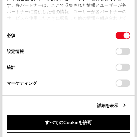
合成皮革部分の手入れをするには
す。各パートナーは、ここで収集された情報とユーザーが各
当サイトの利用、または利用できなかったことにより万一
パートナーに提供した他の情報、ユーザーが各パートナーの
損害が生じても、弊社は一切責任を負いません。
サービスを使用したときに収集した他の情報を組み合わせて
掲載内容は予告なく変更、またはサービスを中止すること
使用することがあります。当ウェブサイトの使用を続行する
があります。
同
とCookie(クッキー)に同意したこととなります。
必須
意
当サイト（取扱説明書）では、利便性向上のためにお客様
の
「すべてのCookieを許可」をクリックすることで、お客様の
の閲覧履歴、検索履歴を保持しています。削除を希望され
選
デバイスにすべてのCookie(クッキー)が保存されることに同
合わせて見られているページ
設定情報
る方は、当社のお客様相談窓口（0800-700-7700）までご
択
意したことになります。Cookie(クッキー)のオプトアウト、
連絡ください。
設定の変更、同意を撤回したりするにあたっては、当社の
タイヤについて
統計
「
Cookie（クッキー）情報の取り扱いについて
お車に関するお問い合わせ・ご相談は
」をご覧くだ
さい。
ボンネット
https://toyota.jp/faq/?
マーケティング
site_domain=default#otoiawase
までお願いします。
外装の手入れ
詳細を表示
このページは役に立ちましたか？
すべてのCookieを許可
同意しない
同意する